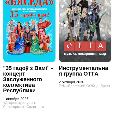
"35 гадоў з Вамі" -
Инструментальна
концерт
я группа OTTА
Заслуженного
2 октября 2026
коллектива
ГУК «Брестский ООКЦ», Брест
Республики
1 октября 2026
«Дворец культуры г.
Солигорска», Солигорск