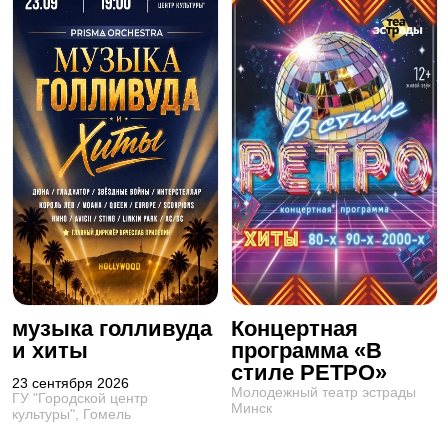
музыка голливуда
Концертная
и хиты
программа «В
стиле РЕТРО»
23 сентября 2026
Молодежный театр эстрады
ГУ "Городской центр
Минск
культуры", Гомель