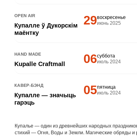
OPEN AIR
29
воскресенье
июнь 2025
Купалле ў Дукорскім
маёнтку
HAND MADE
06
суббота
июль 2024
Kupalle Craftmall
КАВЕР-БЭНД
05
пятница
июль 2024
Купалле — значыць
гарэць
Купалье — один из древнейших народных празднико
стихий — Огня, Воды и Земли. Магические обряды и 