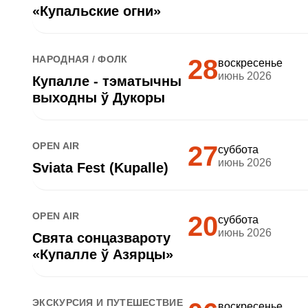
«Купальские огни»
НАРОДНАЯ / ФОЛК
28
воскресенье
июнь 2026
Купалле - тэматычны
выходны ў Дукоры
OPEN AIR
27
суббота
июнь 2026
Sviata Fest (Kupalle)
OPEN AIR
20
суббота
июнь 2026
Свята сонцазвароту
«Купалле ў Азярцы»
ЭКСКУРСИЯ И ПУТЕШЕСТВИЕ
воскресенье