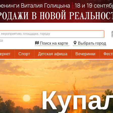
та
Поиск на карте
Выбрать город
тернет
Спорт
Детская афиша
Вечеринки
Фест
Купа