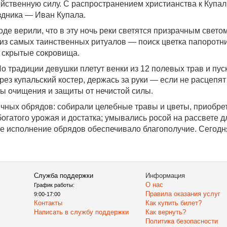
действенную силу. С распространением христианства к Куп
здника — Иван Купала.
де верили, что в эту ночь реки светятся призрачным светом
 из самых таинственных ритуалов — поиск цветка папоротник
ь скрытые сокровища.
о традиции девушки плетут венки из 12 полевых трав и пус
 купальский костер, держась за руки — если не расцепят р
ы очищения и защиты от нечистой силы.
ных обрядов: собирали целебные травы и цветы, приобрет
богатого урожая и достатка; умывались росой на рассвете 
ее исполнение обрядов обеспечивало благополучие. Сегод
Служба поддержки
Информация
О нас
График работы:
Правила оказания услуг
9:00-17:00
Контакты
Как купить билет?
Написать в службу поддержки
Как вернуть?
Политика безопасности