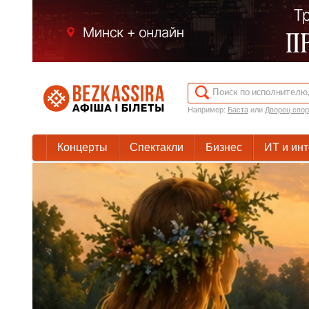
Например:
Баста
или
Дворец спор
Концерты
Спектакли
Бизнес
ИТ и ин