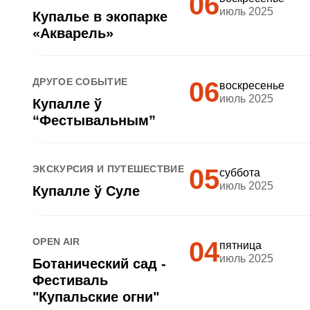
06
июль 2025
Купалье в экопарке
«Акварель»
ДРУГОЕ СОБЫТИЕ
06
воскресенье
июль 2025
Купалле ў
“Фестывальным”
ЭКСКУРСИЯ И ПУТЕШЕСТВИЕ
05
суббота
июль 2025
Купалле ў Суле
OPEN AIR
04
пятница
июль 2025
Ботанический сад -
Фестиваль
"Купальские огни"