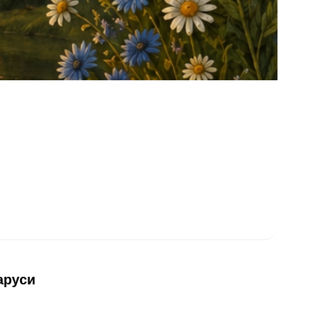
аруси