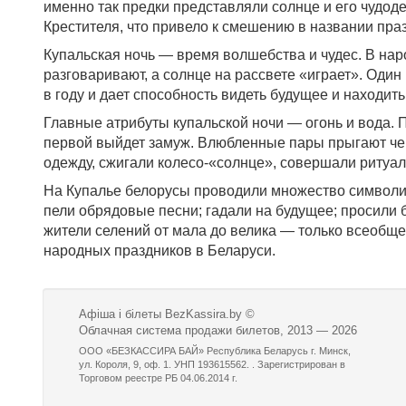
именно так предки представляли солнце и его чудо
Крестителя, что привело к смешению в названии пра
Купальская ночь — время волшебства и чудес. В наро
разговаривают, а солнце на рассвете «играет». Один
в году и дает способность видеть будущее и находит
Главные атрибуты купальской ночи — огонь и вода. П
первой выйдет замуж. Влюбленные пары прыгают через
одежду, сжигали колесо-«солнце», совершали ритуал
На Купалье белорусы проводили множество символич
пели обрядовые песни; гадали на будущее; просили 
жители селений от мала до велика — только всеобщ
народных праздников в Беларуси.
Афіша і білеты BezKassira.by
©
Облачная система продажи билетов, 2013 — 2026
ООО «БЕЗКАССИРА БАЙ» Республика Беларусь г. Минск,
ул. Короля, 9, оф. 1. УНП 193615562. . Зарегистрирован в
Торговом реестре РБ 04.06.2014 г.