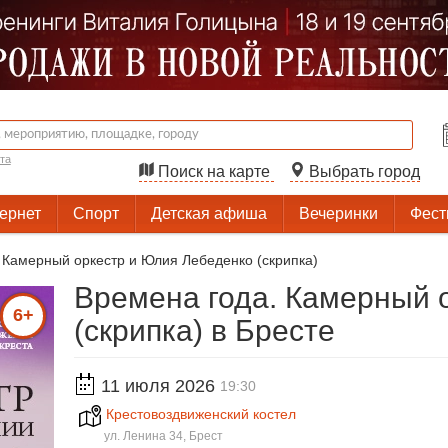
та
Поиск на карте
Выбрать город
тернет
Спорт
Детская афиша
Вечеринки
Фест
 Камерный оркестр и Юлия Лебеденко (скрипка)
Времена года. Камерный 
6+
(скрипка) в Бресте
11 июля 2026
19:30
Крестовоздвиженский костел
ул. Ленина 34, Брест