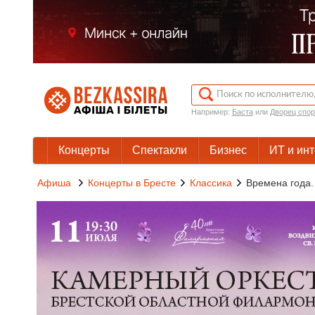
Например:
Баста
или
Дворец спор
Концерты
Спектакли
Бизнес
ИТ и ин
Афиша
Концерты в Бресте
Классика
Времена года.