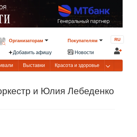
RU
Организаторам
Покупателям
Добавить афишу
Новости
ивали
Выставки
Красота и здоровье
оркестр и Юлия Лебеденко