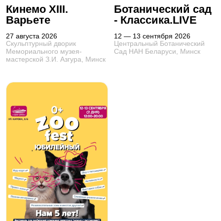
Кинемо XIII.
Ботанический сад
Варьете
- Классика.LIVE
27 августа 2026
12 — 13 сентября 2026
Скульптурный дворик
Центральный Ботанический
Мемориального музея-
Сад НАН Беларуси, Минск
мастерской З.И. Азгура, Минск