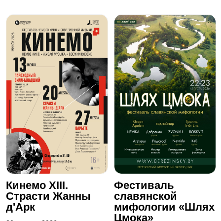
Кинемо XIII.
Фестиваль
Страсти Жанны
славянской
д'Арк
мифологии «Шлях
Цмока»