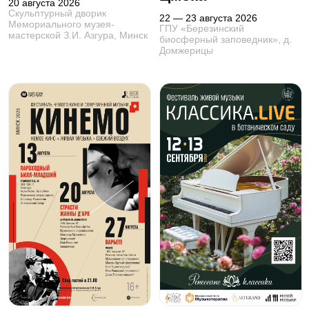
20 августа 2026
Скульптурный дворик
22 — 23 августа 2026
Мемориального музея-
ГПУ «Березинский
мастерской З.И. Азгура, Минск
биосферный заповедник», д.
Домжерицы