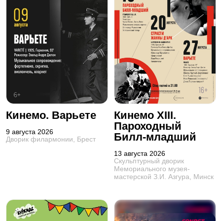
Кинемо. Варьете
Кинемо XIII.
Пароходный
9 августа 2026
Билл-младший
Дворик филармонии, Брест
13 августа 2026
Скульптурный дворик
Мемориального музея-
мастерской З.И. Азгура, Минск