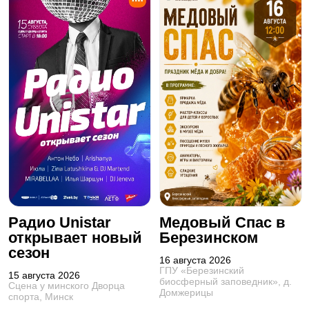
Радио Unistar
Медовый Спас в
открывает новый
Березинском
сезон
16 августа 2026
ГПУ «Березинский
15 августа 2026
биосферный заповедник», д.
Сцена у минского Дворца
Домжерицы
спорта, Минск