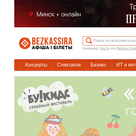
Например:
Баста
или
Дворец спор
Концерты
Спектакли
Бизнес
ИТ и ин