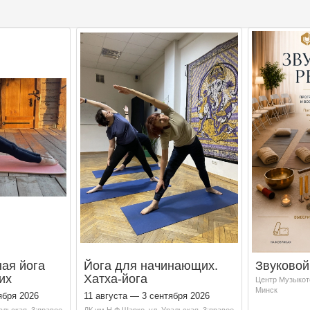
ая йога
Йога для начинающих.
Звуковой
их
Хатха-йога
Центр Музыкот
Минск
ября 2026
11 августа — 3 сентября 2026
альская, 3;правое
ДК им.Н.Ф.Шарко, ул. Уральская, 3;правое