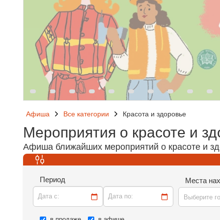
Афиша
Все категории
Красота и здоровье
Мероприятия о красоте и зд
Афиша ближайших мероприятий о красоте и з
Период
Места на
Дата c:
Дата по:
Выберите г
в продаже
в афише