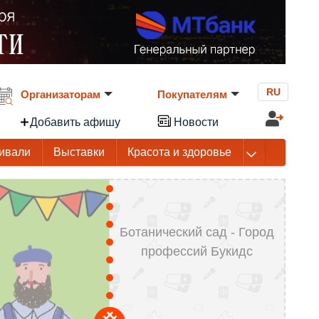
RU
Организаторам
Покупателям
Добавить афишу
Новости
ивали
Выставки
Красота и здоровье
Ботанический сад - Город
профессий Букидс