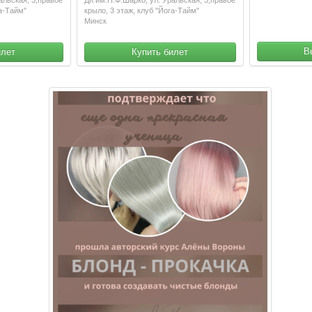
га-Тайм"
крыло, 3 этаж, клуб "Йога-Тайм"
Минск
В
илет
Купить билет