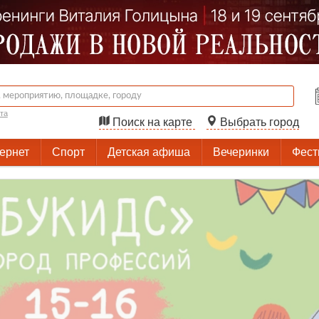
та
Поиск на карте
Выбрать город
тернет
Спорт
Детская афиша
Вечеринки
Фест