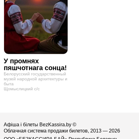
У промнях
пяшчотнага сонца!
Белорусский государственный
музей народной архитектуры и
быта
Щомыслицкий с/с
Афіша і білеты BezKassira.by
©
Облачная система продажи билетов, 2013 — 2026