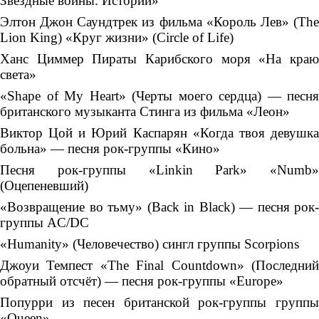
Звёздные войны. Истории»
Элтон Джон Cаундтрек из фильма «Король Лев» (The
Lion King) «Круг жизни» (Circle of Life)
Ханс Циммер Пираты Карибского моря «На краю
света»
«Shape of My Heart» (Черты моего сердца) — песня
британского музыканта Стинга из фильма «Леон»
Виктор Цой и Юрий Каспарян «Когда твоя девушка
больна» — песня рок-группы «Кино»
Песня рок-группы «Linkin Park» «Numb»
(Оцепеневший)
«Возвращение во тьму» (Back in Black) — песня рок-
группы AC/DC
«Humanity» (Человечество) сингл группы Scorpions
Джоуи Темпест «The Final Countdown» (Последний
обратный отсчёт) — песня рок-группы «Europe»
Попурри из песен британской рок-группы группы
«Queen»