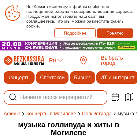
BezKassira использует файлы cookie для
полноценной работы и совершенствования сервиса.
Продолжая использовать наш сайт, вы
соглашаетесь, что мы можем разместить файлы
cookie.
Подробнее
Понятно
Выбрать
Ru
город
Концерты
Спектакли
Бизнес
ИТ и интернет
музыка 
Афиша
Концерты в Могилеве
Поп/Эстрада
музыка голливуда и хиты в
Могилеве