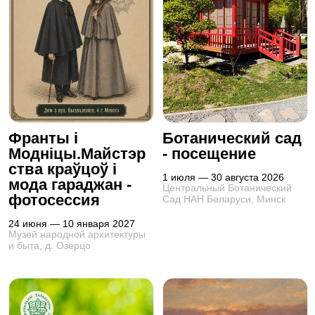
Франты i
Ботанический сад
Моднiцы.Майстэр
- посещение
ства краўцоў i
1 июля — 30 августа 2026
мода гараджан -
Центральный Ботанический
фотосессия
Сад НАН Беларуси, Минск
24 июня — 10 января 2027
Музей народной архитектуры
и быта, д. Озерцо