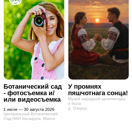
Ботанический сад
У промнях
- фотосъемка и/
пяшчотнага сонца!
или видеосъемка
Музей народной архитектуры
и быта
д. Озерцо
1 июля — 30 августа 2026
Центральный Ботанический
Сад НАН Беларуси, Минск