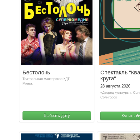
Бестолочь
Спектакль "Кв
круга"
Театральная мастерская КДТ
Минск
28 августа 2026
«Дворец культуры г. Сол
Солигорск
Выбрать дату
Купить б