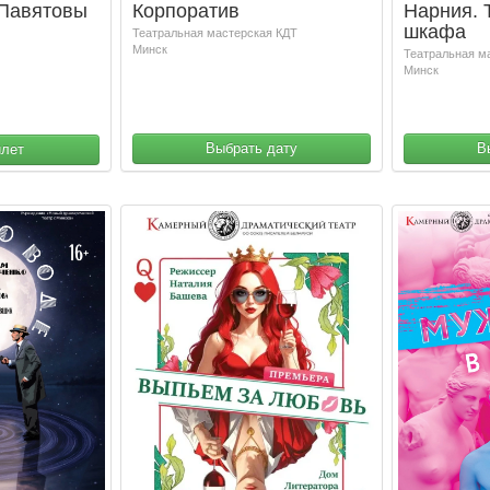
"Павятовы
Корпоратив
Нарния. 
шкафа
Театральная мастерская КДТ
Минск
Театральная м
Минск
Выбрать дату
В
илет