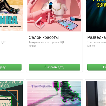
Салон красоты
Разведка
я КДТ
Театральная мастерская КДТ
Театральная м
Минск
Минск
дату
Выбрать дату
В