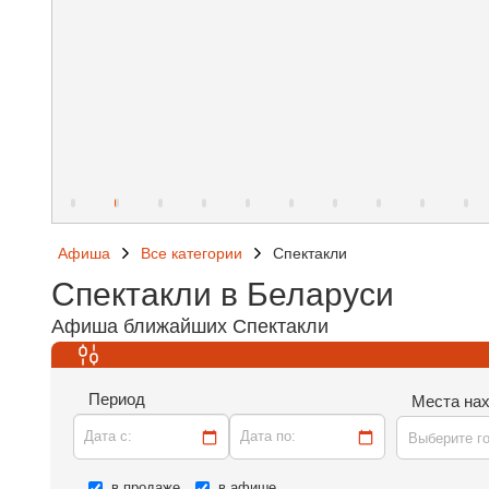
Афиша
Все категории
Спектакли
Спектакли в Беларуси
Афиша ближайших Спектакли
Период
Места на
Дата c:
Дата по:
Выберите г
в продаже
в афише