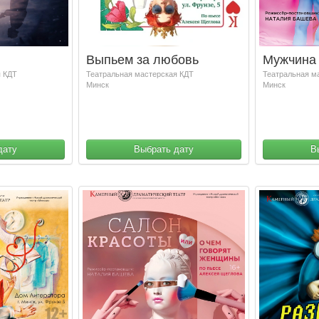
Выпьем за любовь
Мужчина 
я КДТ
Театральная мастерская КДТ
Театральная м
Минск
Минск
дату
Выбрать дату
В