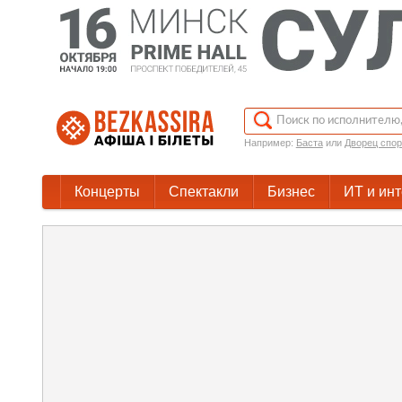
Например:
Баста
или
Дворец спор
Концерты
Спектакли
Бизнес
ИТ и ин