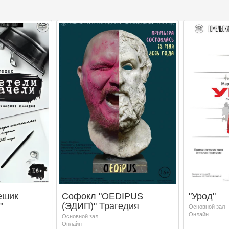
ешик
Софокл "OEDIPUS
"Урод"
"
(ЭДИП)" Трагедия
Основной зал
Онлайн
Основной зал
Онлайн