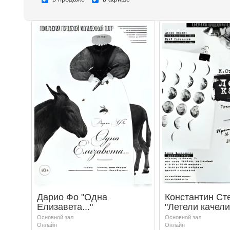
Дарио Фо "Одна
Константин Ст
Елизавета..."
"Летели качели
Основной зал
Основной зал
Онлайн
Онлайн