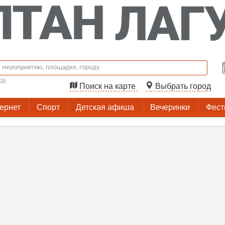
та
Поиск на карте
Выбрать город
тернет
Спорт
Детская афиша
Вечеринки
Фест