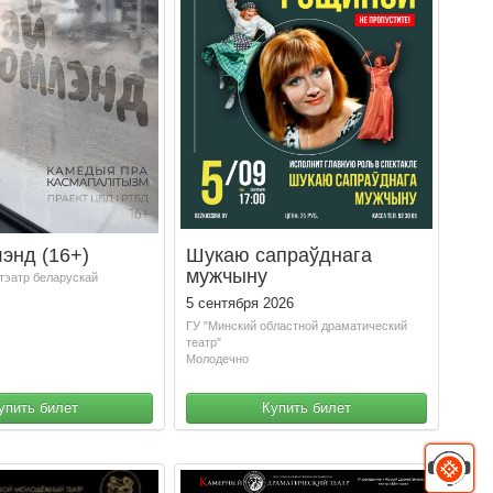
энд (16+)
Шукаю сапраўднага
мужчыну
 тэатр беларускай
5 сентября 2026
ГУ "Минский областной драматический
театр"
Молодечно
упить билет
Купить билет