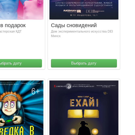
в подарок
Сады сновидений
астерская КДТ
Дом экспериментального искусства DEI
Минск
ыбрать дату
Выбрать дату