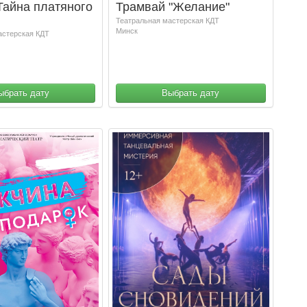
Тайна платяного
Трамвай "Желание"
Театральная мастерская КДТ
Минск
астерская КДТ
ыбрать дату
Выбрать дату