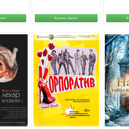
илет
Купить билет
К