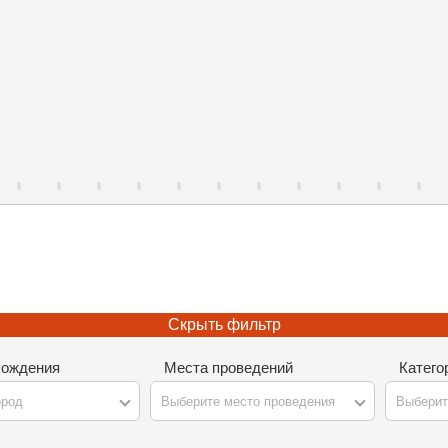
Скрыть фильтр
хождения
Места проведений
Катего
ород
Выберите место проведения
Выберит