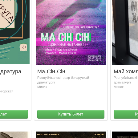
адратура
Ма-Сін-Сін
Май хомл
Рэспублiканскi тэатр беларускай
Рэспублiканскi
драматургii
драматургii
Минск
Минск
игорска»
илет
Купить билет
К