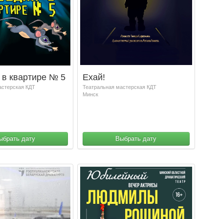
 в квартире № 5
Ехай!
астерская КДТ
Театральная мастерская КДТ
Минск
ыбрать дату
Выбрать дату