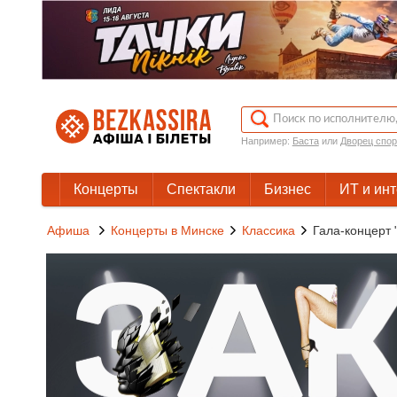
Например:
Баста
или
Дворец спор
Концерты
Спектакли
Бизнес
ИТ и ин
Афиша
Концерты в Минске
Классика
Гала-концерт 