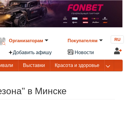
RU
Организаторам
Покупателям
Добавить афишу
Новости
ивали
Выставки
Красота и здоровье
езона" в Минске