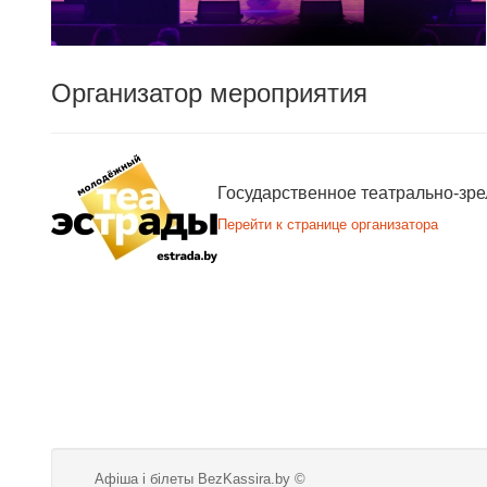
Организатор мероприятия
Государственное театрально-зр
Перейти к странице организатора
Афіша і білеты BezKassira.by
©