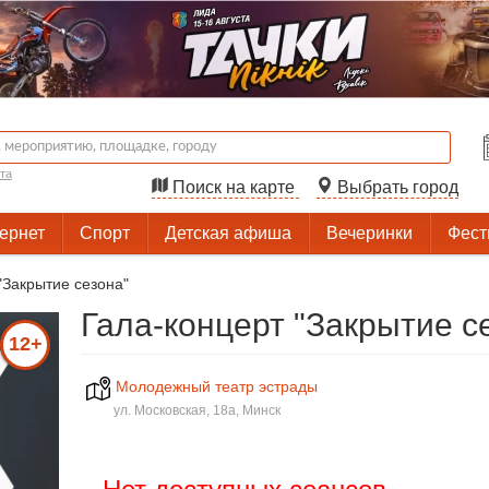
та
Поиск на карте
Выбрать город
тернет
Спорт
Детская афиша
Вечеринки
Фест
"Закрытие сезона"
Гала-концерт "Закрытие с
12+
Молодежный театр эстрады
ул. Московская, 18а, Минск