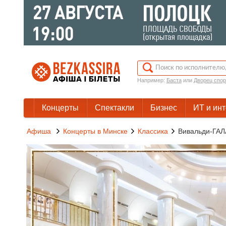
Например:
Баста
или
Дворец спор
Концерты
Спектакли
Бизнес
ИТ и ин
Афиша
Концерты в Минске
Классика
Вивальди-ГАЛ