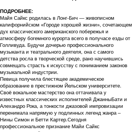
ПОДРОБНЕЕ:
Майя Сайкс родилась в Лонг-Бич — живописном
калифорнийском «Городе хорошей жизни», сочетающем
дух классического американского побережья и
атмосферу богемного курорта всего в получасе езды от
Голливуда. Будучи дочерью профессионального
музыканта и театрального деятеля, она с самого
детства росла в творческой среде, рано научившись
совмещать страсть к искусству с пониманием законов
музыкальной индустрии.
Певица получила блестящее академическое
образование в престижном Йельском университете.
Своё вокальное мастерство она оттачивала у
известных классических исполнителей ДжанныБати и
Алехандро Рока, а тонкости джазовой импровизации
перенимала напрямую у подлинных легенд жанра –
Нины Симон и Бетти Картер.Сегодня
профессиональное признание Майи Сайкс