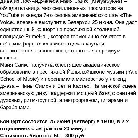
Дива из Лос-Анджелеса Майя Сайкс (MaiyaSykes) –
обладательница многомиллионных просмотров на
YouTube и звезда 7-го сезона американского шоу «The
Voice» впервые выступит в Беларуси 25 июня. Она даст
единственный концерт на престижной столичной
площадке PrimeHall, которая гармонично сочетает в
себе комфорт эксклюзивного джаз-клуба и
высокотехнологичного концертного зала премиум-
класса.
Майя Сайкс получила блестящее академическое
образование в престижной Йельскойшколе музыки (Yale
School of Music) и перенимала мастерство у легенд
джаза – Нины Симон и Бетти Картер. На минской сцене
американскую диву поддержит мощный бэнд с секцией
духовых, ритм-группой, электроорганом, гитарами и
барабанами.
Концерт состоится 25 июня (четверг) в 19.00, в 2-х
отделениях с антрактом 20 минут.
Стоимость билетов: 50 – 300 руб.