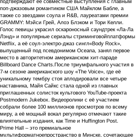
подтверждают её совместные выступления с главным
поп-джазовым романтиком США Майклом Бабле, а
также со звездами соула и R&B, лауреатами премии
GRAMMY: Мэйси Грей, Алоэ Блэком и Тори Келли.
Голос певицы украсил оскароносный саундтрек «Ла-Ла
Лэнд» и популярные сериалы стриминговойплатформы
Netflix, а её соул-электро-джаз сингл«Body Rock»,
выпущенный под псевдонимом Oceana, занял первое
место в авторитетном американском хит-параде
Billboard Dance Charts.После триумфального участия в
7-м сезоне американского шоу «The Voice», где её
уникальному тембру стоя аплодировали все четыре
наставника, Майя Сайкс стала одной из главных
приглашенных солисток культового YouTube-проекта
Postmodern Jukebox. Видеоролики с её участием
собрали более 100 миллионов просмотров по всему
миру, а её мощный вокал регулярно отмечают такие
влиятельные издания, как Time и Huffington Post.
Prime Hall – это премиальное
мультиформатноепространство в Минске, сочетающее