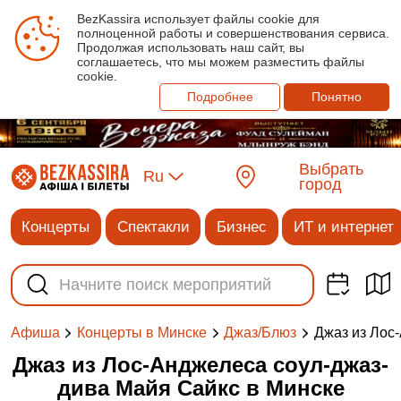
BezKassira использует файлы cookie для
полноценной работы и совершенствования сервиса.
Продолжая использовать наш сайт, вы
соглашаетесь, что мы можем разместить файлы
cookie.
Подробнее
Понятно
Выбрать
Ru
город
Концерты
Спектакли
Бизнес
ИТ и интернет
Джаз из Лос
Афиша
Концерты в Минске
Джаз/Блюз
Джаз из Лос-Анджелеса соул-джаз-
дива Майя Сайкс в Минске