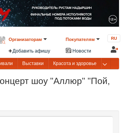
RU
Организаторам
Покупателям
Добавить афишу
Новости
ивали
Выставки
Красота и здоровье
онцерт шоу "Аллюр" "Пой,