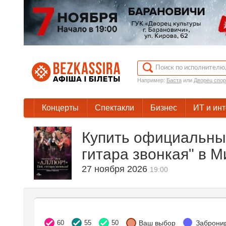
Например:
Баста
или
Дворец спор
Концерты
Спектакли
Бизнес
ИТ и ин
Купить официальные
гитара звонкая" в М
27 ноября 2026
19:00
60
55
50
Ваш выбор
Заброни