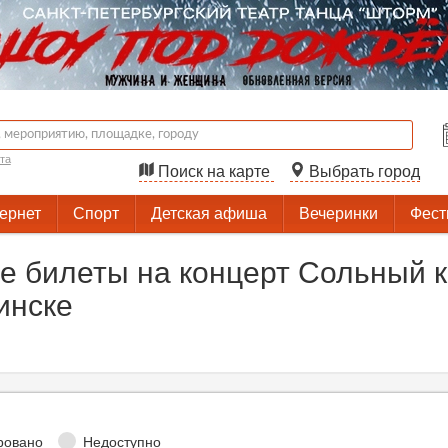
та
Поиск на карте
Выбрать город
тернет
Спорт
Детская афиша
Вечеринки
Фест
 билеты на концерт Сольный к
инске
ровано
Недоступно