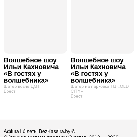
Волшебное шоу
Волшебное шоу
Ильи Кахновича
Ильи Кахновича
«В гостях у
«В гостях у
волшебника»
волшебника»
Шатёр возле ЦМТ
Шатер на парковке ТЦ «OLD
Брест
CITY»
Брест
Афіша і білеты BezKassira.by
©