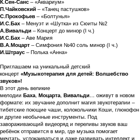
К.Сен
-Санс
– «Аквариум»
П.Чайковский
– «Танец пастушков»
С.Прокофьев
– «Болтунья»
И.С.Бах
– Менуэт и «Шутка» из Сюиты №2
А.Вивальди
– Концерт до минор (І ч.)
И.С.Бах
– Аве Мария
В.А.Моцарт
– Симфония №40 соль минор (І ч.)
И.Штраус
– Полька «Анна»
Приглашаем на уникальный детский
концерт
«Музыкотерапия для детей: Волшебство
звуков
»!
В этот день великие
мелодии
Баха
,
Моцарта
,
Вивальди
… оживут в новом
формате: их звучание дополнит магия звукотерапии –
тибетские поющие чаши, колокольчики Коши, глюкофон
и другие необычные инструменты. Под
завораживающий видеоряд и переливы звуков ваш
ребёнок отправится в мир, где музыка помогает
мечтать, успокаиваться и даже развивать интеллект и