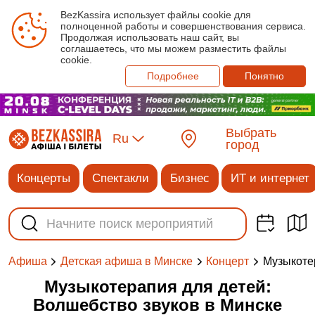
BezKassira использует файлы cookie для
полноценной работы и совершенствования сервиса.
Продолжая использовать наш сайт, вы
соглашаетесь, что мы можем разместить файлы
cookie.
Подробнее
Понятно
Выбрать
Ru
город
Концерты
Спектакли
Бизнес
ИТ и интернет
Музыкоте
Афиша
Детская афиша в Минске
Концерт
Музыкотерапия для детей:
Волшебство звуков в Минске