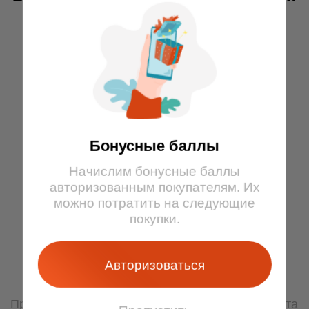
школьных каникул
Для взрослых
16 ƃ
Бонусные баллы
Для детей старше 3 лет, школьников
Начислим бонусные баллы
авторизованным покупателям. Их
можно потратить на следующие
покупки.
14 ƃ
Авторизоваться
Для студентов, пенсионеров
При предъявлении подтверждающего документа