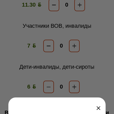
11.30 ƃ
Участники ВОВ, инвалиды
7 ƃ
Дети-инвалиды, дети-сироты
6 ƃ
Выходные, праздничные и также дни