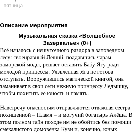
пятница
Описание мероприятия
Музыкальная сказк
а
«Волшебное
З
азеркалье»
(0+)
Всё началось с нешуточного раздора в заповедном
лесу: своенравный Леший, поддавшись чарам
заморской моды, решает оставить Бабу Ягу ради
молодой принцессы. Уязвленная Яга не готова
отступать. Вооружившись
магической книгой
, она
заманивает в свои сети нежную принцессу Ледышку,
чтобы похитить её юность и память.
Навстречу опасностям отправляются отважная сестра
похищенной – Пламя – и могучий богатырь Алёша. В
этом полном тайн походе им не обойтись без помощи
смекалистого домовёнка Кузи и, конечно, юных