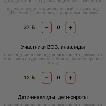
Дети до 3-х лет на руках у родителей - бесплатно
в услугу входит индивидуальный экскурсовод
(45+ минут), тесла-шоу, подарок имениннику
27 ƃ
Участники ВОВ, инвалиды
при предъявлении подтверждающего документа
или копии (студенческого билета, удостоверения
и тд.)
12 ƃ
Дети-инвалиды, дети-сироты
при предъявлении подтверждающего документа