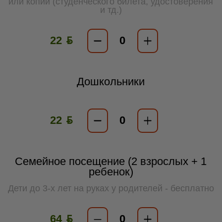
или копии (студенческого билета, удостоверения
и тд.)
22 ƃ
Дошкольники
22 ƃ
Семейное посещение (2 взрослых + 1
ребенок)
Дети до 3-х лет на руках у родителей - бесплатно
64 ƃ