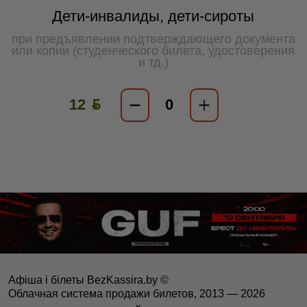
Дети-инвалиды, дети-сироты
при предъявлении подтверждающего документа
или копии (студенческого билета, удостоверения
и тд.)
12 ƃ
Афіша і білеты BezKassira.by
©
Облачная система продажи билетов, 2013 — 2026