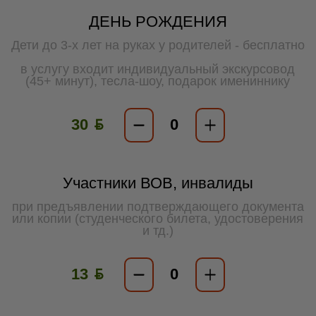
ДЕНЬ РОЖДЕНИЯ
Дети до 3-х лет на руках у родителей - бесплатно
в услугу входит индивидуальный экскурсовод
(45+ минут), тесла-шоу, подарок имениннику
30 ƃ
Участники ВОВ, инвалиды
при предъявлении подтверждающего документа
или копии (студенческого билета, удостоверения
и тд.)
13 ƃ