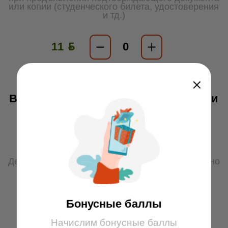
или копии (студенческого билета, удостоверения
и тд.)
11 ƃ
Выходные, праздничные и также дни
школьных каникул
Взрослые
Дети до 3-х лет на руках у родителей - бесплатно
26 ƃ
Бонусные баллы
Начислим бонусные баллы