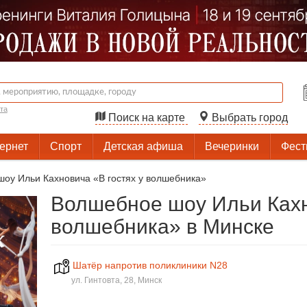
та
Поиск на карте
Выбрать город
тернет
Спорт
Детская афиша
Вечеринки
Фест
оу Ильи Кахновича «В гостях у волшебника»
Волшебное шоу Ильи Кахн
волшебника» в Минске
Шатёр напротив поликлиники N28
ул. Гинтовта, 28, Минск