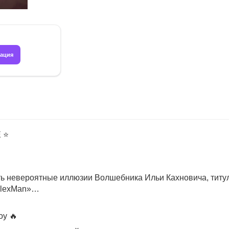
рация
⭐️
еть невероятные иллюзии Волшебника Ильи Кахновича, титу
«FlexMan»…
оу 🔥