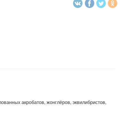
лованных акробатов, жонглёров, эквилибристов,