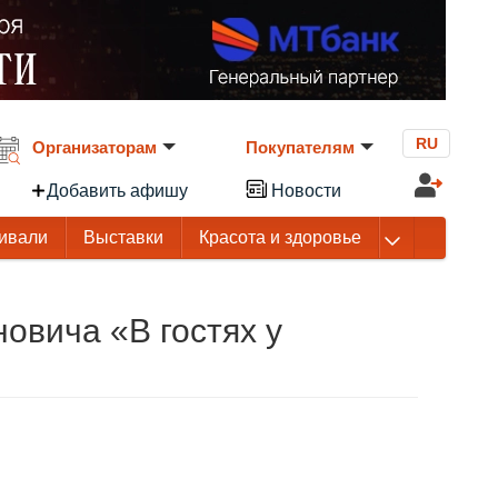
RU
Организаторам
Покупателям
Добавить афишу
Новости
ивали
Выставки
Красота и здоровье
овича «В гостях у