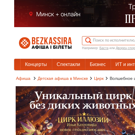
Например:
Баста
или
Дворец спор
Концерты
Спектакли
Бизнес
ИТ и ин
Афиша
Детская афиша в Минске
Цирк
Волшебное ш