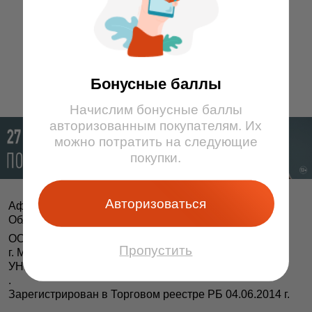
13
14
15
9
10
11
12
13
14
15
16
16
17
1
2
3
4
5
6
7
8
Бонусные баллы
Начислим бонусные баллы
авторизованным покупателям. Их
можно потратить на следующие
покупки.
Авторизоваться
Афіша і білеты BezKassira.by
©
Облачная система продажи билетов, 2013 — 2026
ООО «БЕЗКАССИРА БАЙ» Республика Беларусь
Пропустить
г. Минск, ул. Короля, 9, оф. 1
УНП 193615562
.
Зарегистрирован в Торговом реестре РБ 04.06.2014 г.