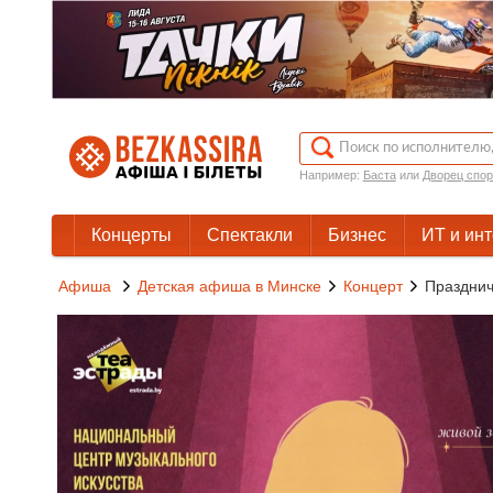
Например:
Баста
или
Дворец спор
Концерты
Спектакли
Бизнес
ИТ и ин
Афиша
Детская афиша в Минске
Концерт
Празднич