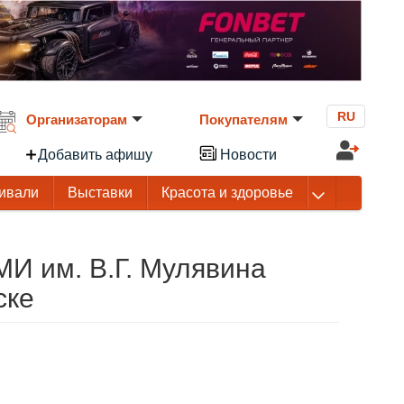
RU
Организаторам
Покупателям
Добавить афишу
Новости
ивали
Выставки
Красота и здоровье
И им. В.Г. Мулявина
ске