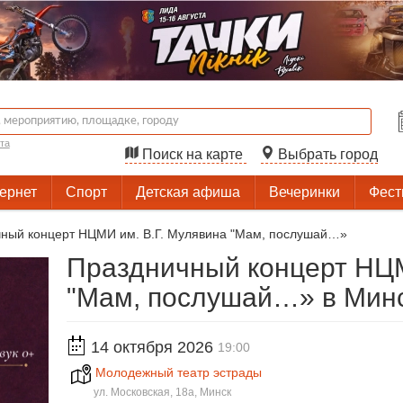
та
Поиск на карте
Выбрать город
тернет
Спорт
Детская афиша
Вечеринки
Фест
ный концерт НЦМИ им. В.Г. Мулявина "Мам, послушай…»
Праздничный концерт НЦМ
"Мам, послушай…» в Мин
14 октября 2026
19:00
Молодежный театр эстрады
ул. Московская, 18а, Минск