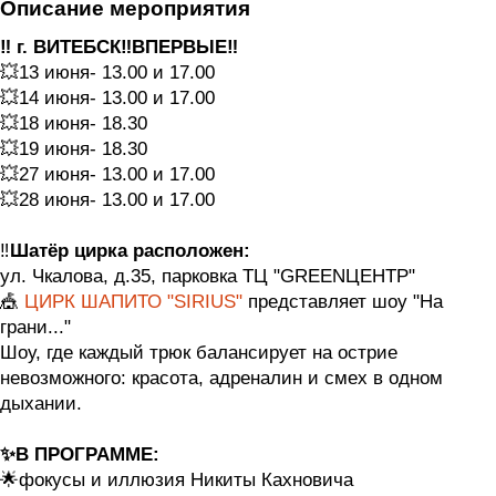
Описание мероприятия
‼️ г. ВИТЕБСК‼️ВПЕРВЫЕ‼️
💥13 июня- 13.00 и 17.00
💥14 июня- 13.00 и 17.00
💥18 июня- 18.30
💥19 июня- 18.30
💥27 июня- 13.00 и 17.00
💥28 июня- 13.00 и 17.00
‼️
Шатёр цирка расположен:
ул. Чкалова, д.35, парковка ТЦ "GREENЦЕНТР"
🎪
ЦИРК ШАПИТО "SIRIUS"
представляет шоу "На
грани..."
Шоу, где каждый трюк балансирует на острие
невозможного: красота, адреналин и смех в одном
дыхании.
✨В ПРОГРАММЕ:
🌟фокусы и иллюзия Никиты Кахновича