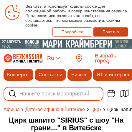
BezKassira использует файлы cookie для
полноценной работы и совершенствования сервиса.
Продолжая использовать наш сайт, вы
соглашаетесь, что мы можем разместить файлы
cookie.
Подробнее
Понятно
Выбрать
Ru
город
Концерты
Спектакли
Бизнес
ИТ и интернет
Цирк шапит
Афиша
Детская афиша в Витебске
Цирк
Цирк шапито "SIRIUS" с шоу "На
грани..." в Витебске