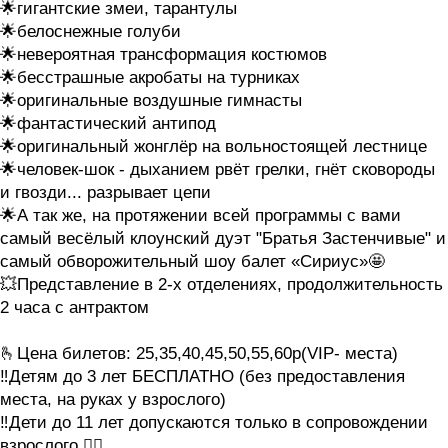
🌟гигантские змеи, тарантулы
🌟белоснежные голуби
🌟невероятная трансформация костюмов
🌟бесстрашные акробаты на турниках
🌟оригинальные воздушные гимнасты
🌟фантастический антипод
🌟оригинальный жонглёр на вольностоящей лестнице
🌟человек-шок - дыханием рвёт грелки, гнёт сковороды
и гвозди... разрывает цепи
🌟А так же, на протяжении всей программы с вами
самый весёлый клоунский дуэт "Братья Застенчивые" и
самый обворожительный шоу балет «Сириус»🤩
💥Представление в 2-х отделениях, продолжительность
2 часа с антрактом
🫰Цена билетов: 25,35,40,45,50,55,60р(VIP- места)
‼️Детям до 3 лет БЕСПЛАТНО (без предоставления
места, на руках у взрослого)
‼️Дети до 11 лет допускаются только в сопровождении
взрослого ☝🏻