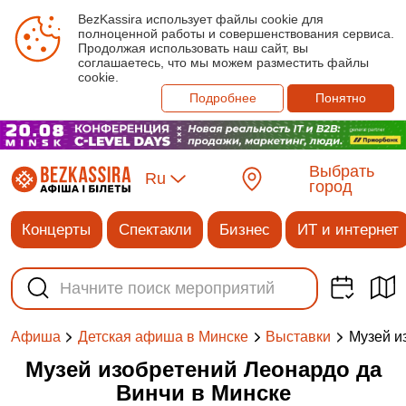
BezKassira использует файлы cookie для
полноценной работы и совершенствования сервиса.
Продолжая использовать наш сайт, вы
соглашаетесь, что мы можем разместить файлы
cookie.
Подробнее
Понятно
Выбрать
Ru
город
Концерты
Спектакли
Бизнес
ИТ и интернет
Музей и
Афиша
Детская афиша в Минске
Выставки
Музей изобретений Леонардо да
Винчи в Минске