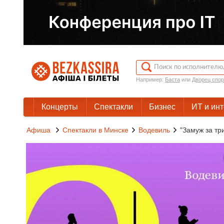
Например:
Баста
или
Дворец спор
Концерты
Спектакли
Бизнес
ИТ и ин
Афиша
Спектакли в Минске
Водевиль
"Замуж за тр