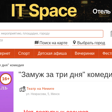
та
Поиск на карте
Выбрать город
тернет
Спорт
Детская афиша
Вечеринки
Фест
и дня" комедия
"Замуж за три дня" комед
16+
Театр на Немиге
ул. Некрасова, 5, Минск