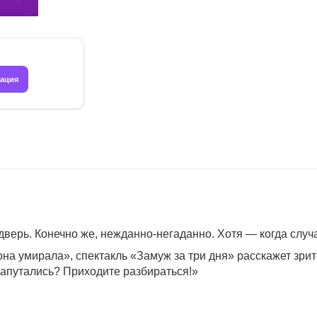
рация
дверь. Конечно же, нежданно-негаданно. Хотя — когда случа
 умирала», спектакль «Замуж за три дня» расскажет зрите
. Запутались? Приходите разбираться!»