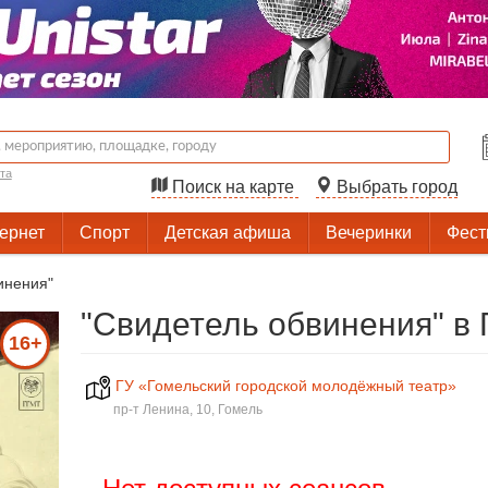
та
Поиск на карте
Выбрать город
тернет
Спорт
Детская афиша
Вечеринки
Фест
инения"
"Свидетель обвинения" в
16+
ГУ «Гомельский городской молодёжный театр»
пр-т Ленина, 10, Гомель