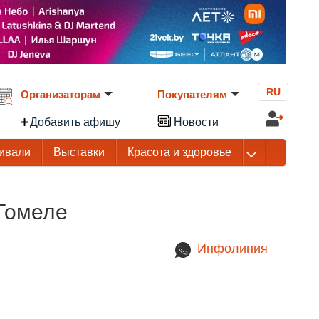
RU
Организаторам
Покупателям
Добавить афишу
Новости
ивали
Выставки
Красота и здоровье
 Гомеле
Инфолиния