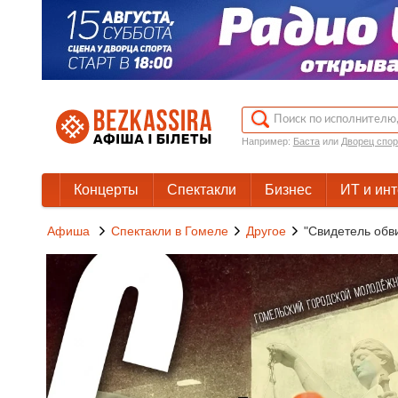
Например:
Баста
или
Дворец спор
Концерты
Спектакли
Бизнес
ИТ и ин
Афиша
Спектакли в Гомеле
Другое
"Свидетель обв