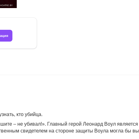
рация
нать, кто убийца.
лышите – не убивал!». Главный герой Леонард Воул являет
венным свидетелем на стороне защиты Воула могла бы выст