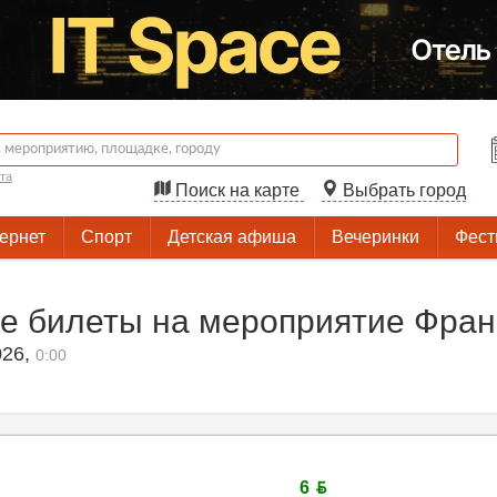
та
Поиск на карте
Выбрать город
тернет
Спорт
Детская афиша
Вечеринки
Фест
е билеты на мероприятие Фран
026
,
0:00
6 ƃ