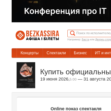
Например:
Баста
или
Дворец спор
Концерты
Спектакли
Бизнес
ИТ и ин
Купить официальны
19 июня 2026
,
— 31 августа 2
5:00
Online показ спектакля