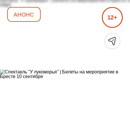
АНОНС
12+