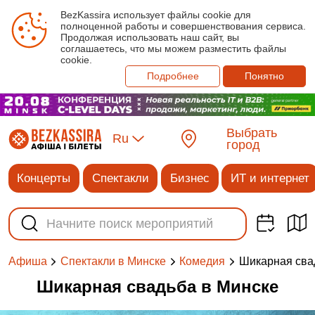
BezKassira использует файлы cookie для
полноценной работы и совершенствования сервиса.
Продолжая использовать наш сайт, вы
соглашаетесь, что мы можем разместить файлы
cookie.
Подробнее
Понятно
Выбрать
Ru
город
Концерты
Спектакли
Бизнес
ИТ и интернет
Шикарная сва
Афиша
Спектакли в Минске
Комедия
Шикарная свадьба в Минске