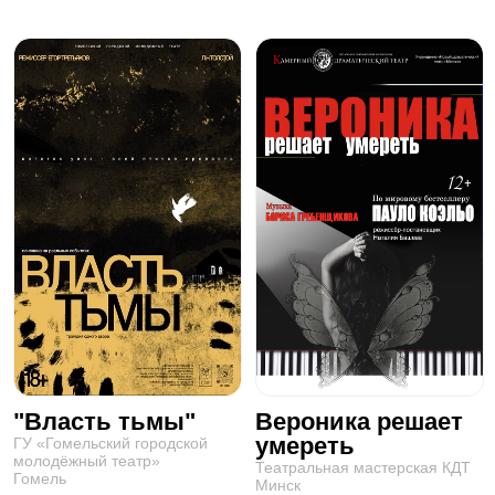
"Власть тьмы"
Вероника решает
умереть
ГУ «Гомельский городской
молодёжный театр»
Театральная мастерская КДТ
Гомель
Минск