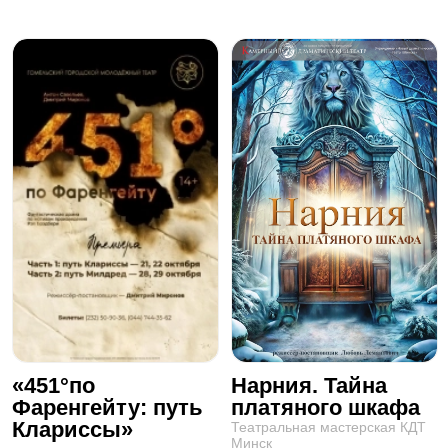
«451°по
Нарния. Тайна
Фаренгейту: путь
платяного шкафа
Клариссы»
Театральная мастерская КДТ
Минск