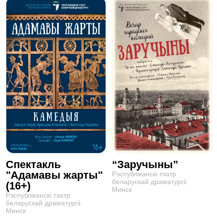
Спектакль
“Заручыны”
"Адамавы жарты"
Рэспублiканскi тэатр
беларускай драматургii
(16+)
Минск
Рэспублiканскi тэатр
беларускай драматургii
Минск