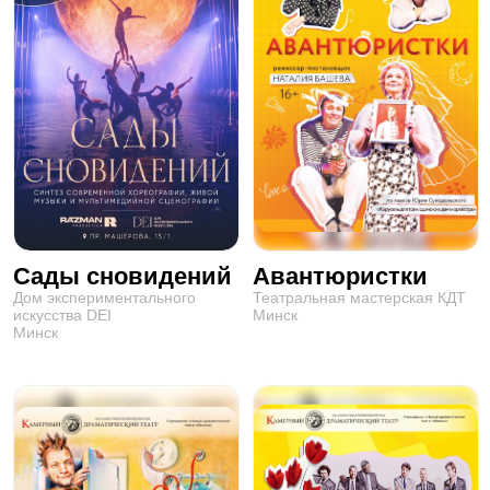
Сады сновидений
Авантюристки
Дом экспериментального
Театральная мастерская КДТ
искусства DEI
Минск
Минск