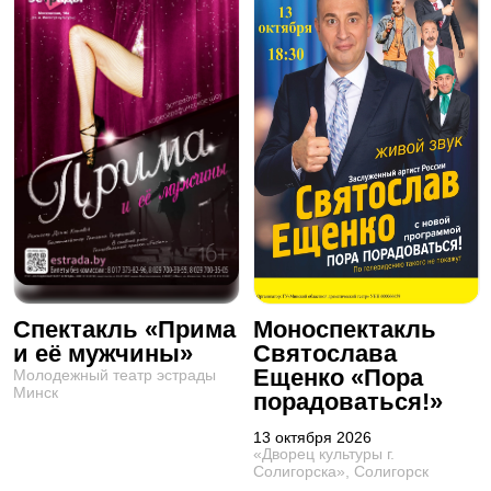
Спектакль «Прима
Моноспектакль
и её мужчины»
Святослава
Ещенко «Пора
Молодежный театр эстрады
Минск
порадоваться!»
13 октября 2026
«Дворец культуры г.
Солигорска», Солигорск