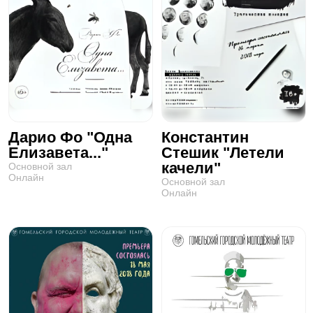
Дарио Фо "Одна
Константин
Елизавета..."
Стешик "Летели
качели"
Основной зал
Онлайн
Основной зал
Онлайн