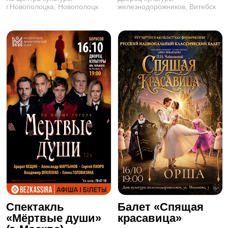
г.Новополоцка, Новополоцк
железнодорожников, Витебск
Спектакль
Балет «Спящая
«Мёртвые души»
красавица»