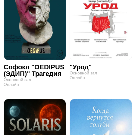
Софокл "OEDIPUS
"Урод"
(ЭДИП)" Трагедия
Основной зал
Онлайн
Основной зал
Онлайн