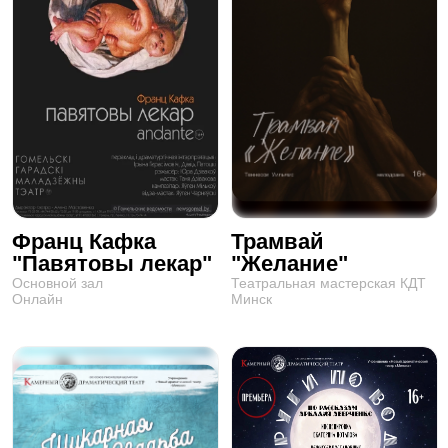
Франц Кафка
Трамвай
"Павятовы лекар"
"Желание"
Основной зал
Театральная мастерская КДТ
Онлайн
Минск