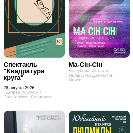
Спектакль
Ма-Сін-Сін
"Квадратура
Рэспублiканскi тэатр
беларускай драматургii
круга"
Минск
28 августа 2026
«Дворец культуры г.
Солигорска», Солигорск