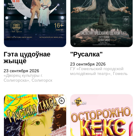
Гэта цудоўнае
"Русалка"
жыццё
23 сентября 2026
ГУ «Гомельский городской
23 сентября 2026
молодёжный театр», Гомель
«Дворец культуры г.
Солигорска», Солигорск