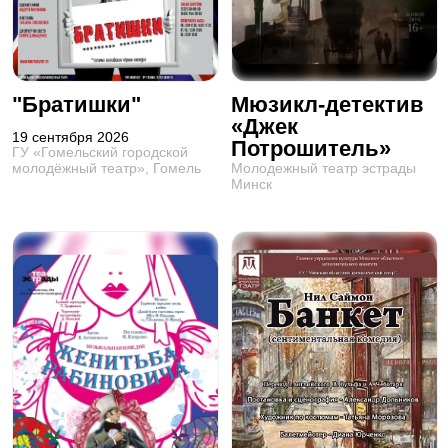
"Братишки"
Мюзикл-детектив
«Джек
19 сентября 2026
Потрошитель»
ГУ «Гомельский городской
Молодежный театр эстрады
молодёжный театр», Гомель
Минск