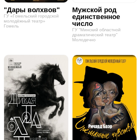
"Дары волхвов"
Мужской род
единственное
ГУ «Гомельский городской
молодёжный театр»
число
Гомель
ГУ "Минский областной
драматический театр"
Молодечно