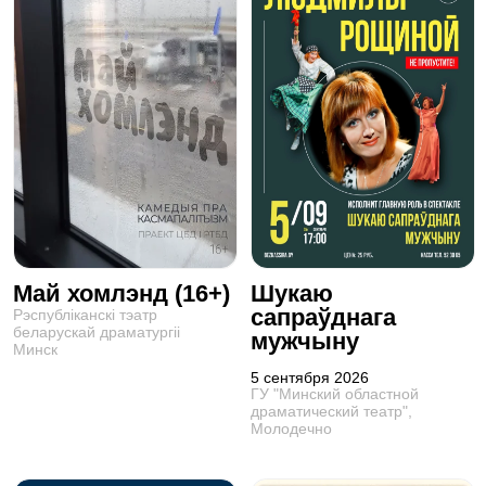
Май хомлэнд (16+)
Шукаю
сапраўднага
Рэспублiканскi тэатр
беларускай драматургii
мужчыну
Минск
5 сентября 2026
ГУ "Минский областной
драматический театр",
Молодечно