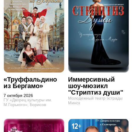
«Труффальдино
Иммерсивный
из Бергамо»
шоу-мюзикл
"Стриптиз души"
7 октября 2026
Молодежный театр эстрады
ГУ «Дворец культуры им.
Минск
М.Горького», Борисов