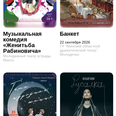
Музыкальная
Банкет
комедия
22 сентября 2026
«Женитьба
ГУ "Минский областной
Рабиновича»
драматический театр",
Молодечно
Молодежный театр эстрады
Минск