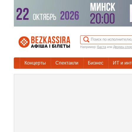
Например:
Баста
или
Дворец спор
Концерты
Спектакли
Бизнес
ИТ и ин