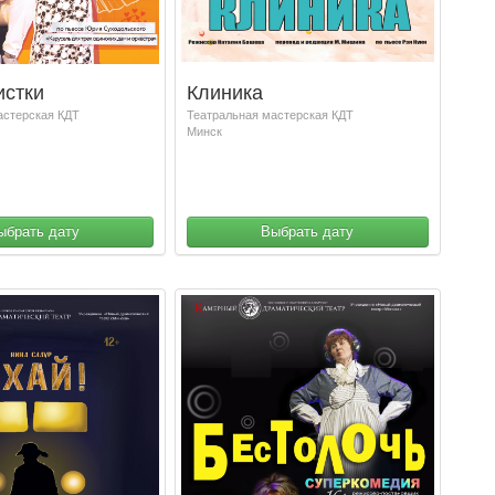
истки
Клиника
астерская КДТ
Театральная мастерская КДТ
Минск
ыбрать дату
Выбрать дату