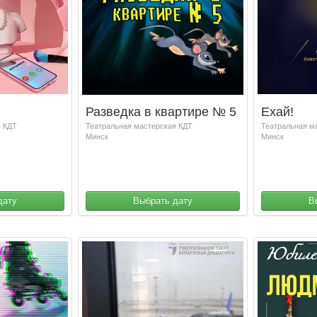
Разведка в квартире № 5
Ехай!
я КДТ
Театральная мастерская КДТ
Театральная м
Минск
Минск
дату
Выбрать дату
В