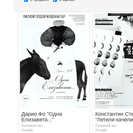
Дарио Фо "Одна
Константин Ст
Елизавета..."
"Летели качели
Основной зал
Основной зал
Онлайн
Онлайн