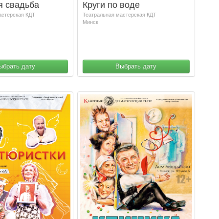
я свадьба
Круги по воде
астерская КДТ
Театральная мастерская КДТ
Минск
ыбрать дату
Выбрать дату