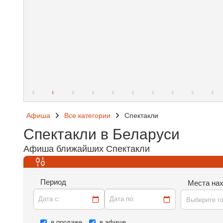
Афиша
Все категории
Спектакли
Спектакли в Беларуси
Афиша ближайших Спектакли
Период
Места на
Дата c:
Дата по:
Выберите г
в продаже
в афише