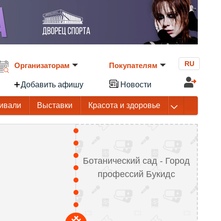
RU
Организаторам
Покупателям
Добавить афишу
Новости
ивали
Выставки
Красота и здоровье
Ботанический сад - Город
профессий Букидс