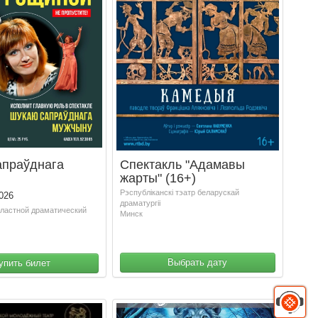
апраўднага
Спектакль "Адамавы
жарты" (16+)
Рэспублiканскi тэатр беларускай
026
драматургii
бластной драматический
Минск
Выбрать дату
упить билет