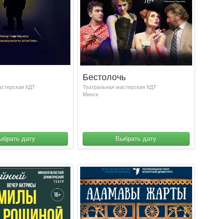
Бестолочь
астерская КДТ
Театральная мастерская КДТ
Минск
ыбрать дату
Выбрать дату