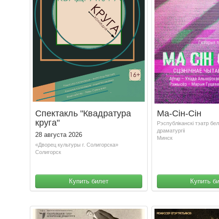
Спектакль "Квадратура
Ма-Сін-Сін
круга"
Рэспублiканскi тэатр бе
драматургii
28 августа 2026
Минск
«Дворец культуры г. Солигорска»
Солигорск
Купить билет
Купить б