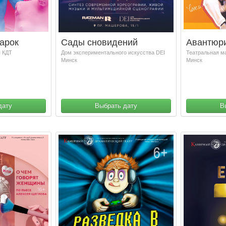
арок
Сады сновидений
Авантюр
я КДТ
Дом экспериментального искусства DEI
Театральная м
Минск
Минск
дату
Выбрать дату
В