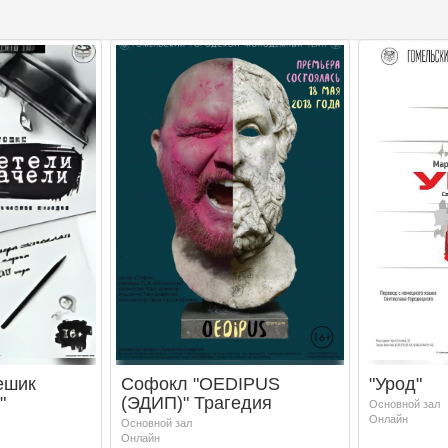
ешик
Софокл "OEDIPUS
"Урод"
"
(ЭДИП)" Трагедия
Основной зал
Онлайн
Основной зал
Онлайн