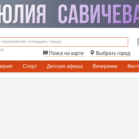
та
Поиск на карте
Выбрать город
тернет
Спорт
Детская афиша
Вечеринки
Фест