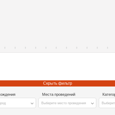
Скрыть фильтр
хождения
Места проведений
Катего
ород
Выберите место проведения
Выберит