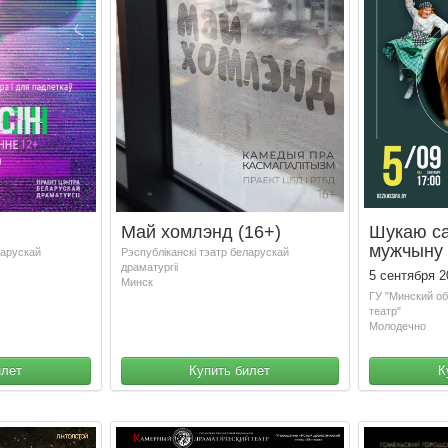
Май хомлэнд (16+)
Шукаю с
мужчыну
ларускай
Рэспублiканскi тэатр беларускай
драматургii
5 сентября 2
Минск
ГУ "Минский о
театр"
Молодечно
илет
Купить билет
К