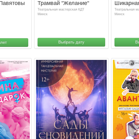
"Павятовы
Трамвай "Желание"
Шикарна
Театральная мастерская КДТ
Театральная м
Минск
Минск
Выбрать дату
В
илет