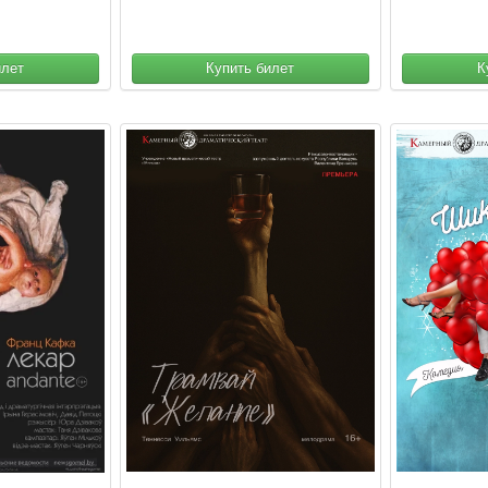
илет
Купить билет
К