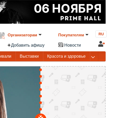
RU
Организаторам
Покупателям
Добавить афишу
Новости
ивали
Выставки
Красота и здоровье
Город профессий Букидс