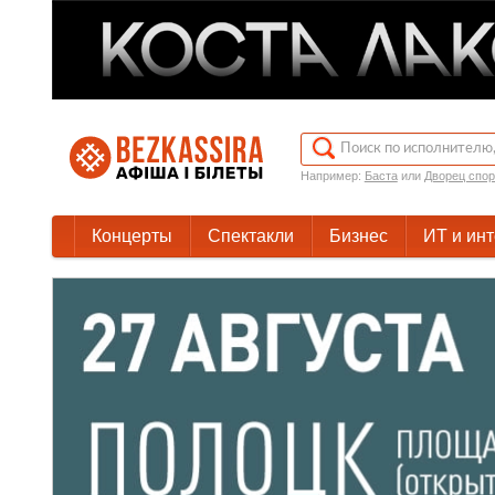
Например:
Баста
или
Дворец спор
Концерты
Спектакли
Бизнес
ИТ и ин