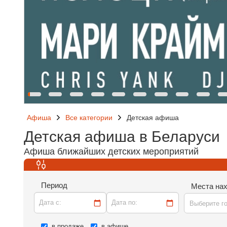
Афиша
Все категории
Детская афиша
Детская афиша в Беларуси
Афиша ближайших детских мероприятий
Период
Места на
Дата c:
Дата по:
Выберите г
в продаже
в афише