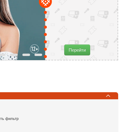
16 августа
Центральный Ботанический
Сад НАН Беларуси
ул. Сурганова 2в
Купить билет
ть фильтр