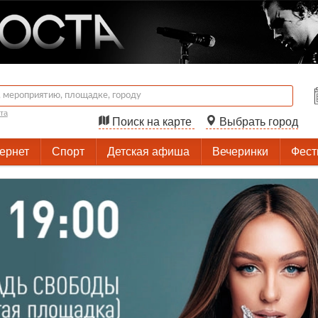
та
Поиск на карте
Выбрать город
тернет
Спорт
Детская афиша
Вечеринки
Фест