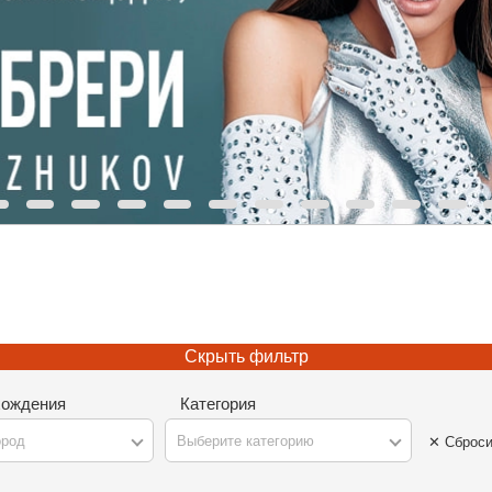
Скрыть фильтр
хождения
Категория
ород
Выберите категорию
✕ Сброси