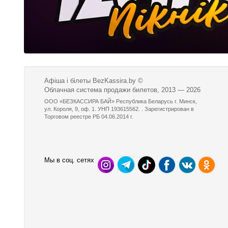
Афіша і білеты BezKassira.by
©
Облачная система продажи билетов, 2013 — 2026
ООО «БЕЗКАССИРА БАЙ» Республика Беларусь г. Минск,
ул. Короля, 9, оф. 1. УНП 193615562. . Зарегистрирован в
Торговом реестре РБ 04.06.2014 г.
Мы в соц. сетях