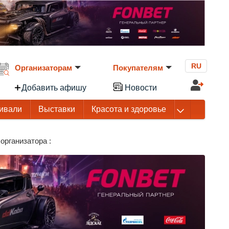
RU
Организаторам
Покупателям
Добавить афишу
Новости
ивали
Выставки
Красота и здоровье
организатора :