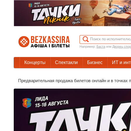
Например:
Баста
или
Дворец спор
Концерты
Спектакли
Бизнес
ИТ и ин
Предварительная продажа билетов онлайн и в точках п