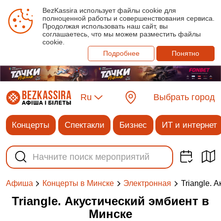
BezKassira использует файлы cookie для
полноценной работы и совершенствования сервиса.
Продолжая использовать наш сайт, вы
соглашаетесь, что мы можем разместить файлы
cookie.
Подробнее
Понятно
Ru
Выбрать город
Концерты
Спектакли
Бизнес
ИТ и интернет
Triangle. 
Афиша
Концерты в Минске
Электронная
Triangle. Акустический эмбиент в
Минске