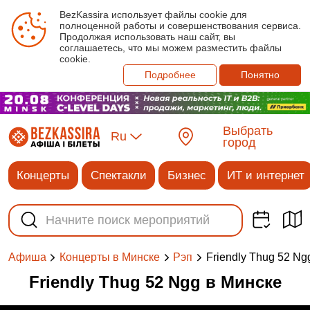
BezKassira использует файлы cookie для
полноценной работы и совершенствования сервиса.
Продолжая использовать наш сайт, вы
соглашаетесь, что мы можем разместить файлы
cookie.
Подробнее
Понятно
Выбрать
Ru
город
Концерты
Спектакли
Бизнес
ИТ и интернет
Friendly Thug 52 Ng
Афиша
Концерты в Минске
Рэп
Friendly Thug 52 Ngg в Минске