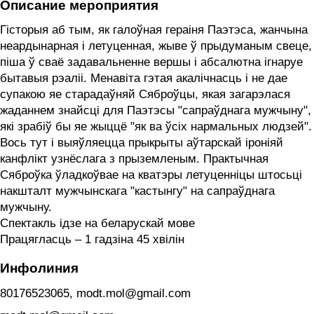
Описание мероприятия
Гісторыя аб тым, як галоўная гераіня Паэтэса, жанчына
неардынарная і летуценная, жыве ў прыдуманым свеце,
піша ў сваё задавальненне вершы і абсалютна ігнаруе
бытавыя рэаліі. Менавіта гэтая акалічнасць і не дае
супакою яе старадаўняй Сяброўцы, якая загарэлася
жаданнем знайсці для Паэтэсы "сапраўднага мужчыну",
які зрабіў бы яе жыццё "як ва ўсіх нармальных людзей".
Вось тут і выяўляецца прыкрыты аўтарскай іроніяй
канфлікт узнёслага з прыземленым. Практычная
Сяброўка ўладкоўвае на кватэры летуценніцы штосьці
накшталт мужчынскага "кастынгу" на сапраўднага
мужчыну.
Спектакль ідзе на беларускай мове
Працягласць – 1 гадзіна 45 хвілін
Инфолиния
80176523065, modt.mol@gmail.com