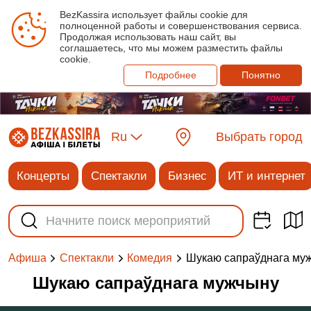
BezKassira использует файлы cookie для
полноценной работы и совершенствования сервиса.
Продолжая использовать наш сайт, вы
соглашаетесь, что мы можем разместить файлы
cookie.
Подробнее
Понятно
Ru
Выбрать город
Концерты
Спектакли
Бизнес
ИТ и интернет
Шукаю сапраўднага му
Афиша
Спектакли
Комедия
Шукаю сапраўднага мужчыну