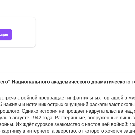
рация
его" Национального академического драматического т
к встреча с войной превращает инфантильных торгашей в му
об наживы и источник острых ощущений раскапывают окопы
 прошлого. Однако история не прощает надругательства на
пуль в августе 1942 года. Растерянные, вооружённые лишь
ойны. Их ждёт суровое знакомство с настоящей войной: гря
 картинку в интернете, а зверство, от которого хочется защ