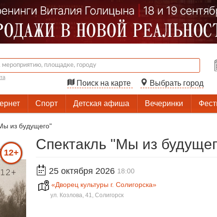
та
Поиск на карте
Выбрать город
тернет
Спорт
Детская афиша
Вечеринки
Фест
Мы из будущего"
Спектакль "Мы из будущег
12+
25 октября 2026
18:00
«Дворец культуры г. Солигорска»
ул. Козлова, 41, Солигорск