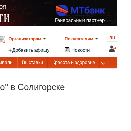
RU
Организаторам
Покупателям
Добавить афишу
Новости
ивали
Выставки
Красота и здоровье
о" в Солигорске