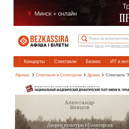
Например:
Баста
или
Дворец спор
Концерты
Спектакли
Бизнес
ИТ и ин
Афиша
Спектакли в Солигорске
Драма
Спектакль "