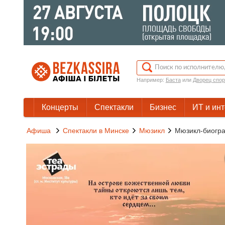
Например:
Баста
или
Дворец спор
Концерты
Спектакли
Бизнес
ИТ и ин
Афиша
Спектакли в Минске
Мюзикл
Мюзикл-биогр