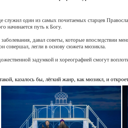
где служил один из самых почитаемых старцев Правосл
го начинается путь к Богу.
заболевания, давал советы, которые впоследствии ме
он совершал, легли в основу сюжета мюзикла.
дожественной задумкой и хореографией смогут воплоти
акой, казалось бы, лёгкий жанр, как мюзикл, и откро