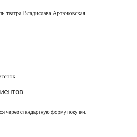
ль театра Владислава Артюковская
исенок
лиентов
тся через стандартную форму покупки.