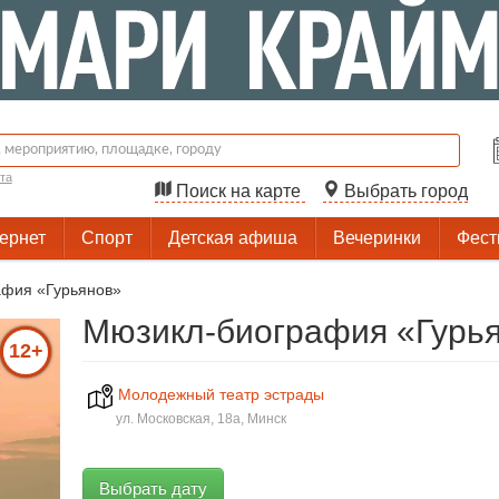
та
Поиск на карте
Выбрать город
тернет
Спорт
Детская афиша
Вечеринки
Фест
афия «Гурьянов»
Мюзикл-биография «Гурья
12+
Молодежный театр эстрады
ул. Московская, 18а, Минск
Выбрать дату