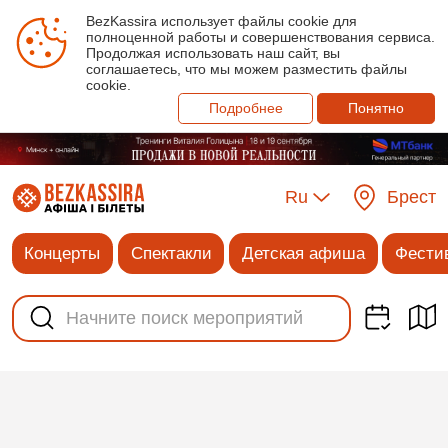
BezKassira использует файлы cookie для
полноценной работы и совершенствования сервиса.
Продолжая использовать наш сайт, вы
соглашаетесь, что мы можем разместить файлы
cookie.
Подробнее
Понятно
Ru
Брест
Концерты
Спектакли
Детская афиша
Фести