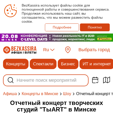
BezKassira использует файлы cookie для
полноценной работы и совершенствования сервиса.
Продолжая использовать наш сайт, вы
соглашаетесь, что мы можем разместить файлы
cookie.
Подробнее
Понятно
Ru
Выбрать город
Концерты
Спектакли
Бизнес
ИТ и интернет
Отчетный концерт 
Афиша
Концерты в Минске
Шоу
Отчетный концерт творческих
студий "ТыART" в Минске