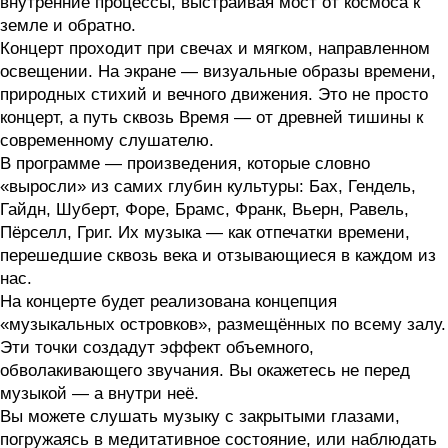
внутренние процессы, выстраивая мост от космоса к
земле и обратно.
Концерт проходит при свечах и мягком, направленном
освещении. На экране — визуальные образы времени,
природных стихий и вечного движения. Это не просто
концерт, а путь сквозь Время — от древней тишины к
современному слушателю.
В программе — произведения, которые словно
«выросли» из самих глубин культуры: Бах, Гендель,
Гайдн, Шуберт, Форе, Брамс, Франк, Вьерн, Равель,
Пёрселл, Григ. Их музыка — как отпечатки времени,
перешедшие сквозь века и отзывающиеся в каждом из
нас.
На концерте будет реализована концепция
«музыкальных островков», размещённых по всему залу.
Эти точки создадут эффект объемного,
обволакивающего звучания. Вы окажетесь не перед
музыкой — а внутри неё.
Вы можете слушать музыку с закрытыми глазами,
погружаясь в медитативное состояние, или наблюдать