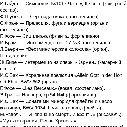
Й.Гайдн — Симфония №101 «Часы», II часть (камерный
состав).
Ф.Шуберт — Серенада (вокал, фортепиано).
С.Франк — Прелюдия, фуга и вариация (орган и
фортепиано).
Г.Форе — Сицилиана (флейта, фортепиано).
И.Брамс — Интермеццо, оp.117 №3 (фортепиано).
Л.Вьерн — «Вестминстерские колокола» (орган).
II отделение:
Ж.Бизе — Интермеццо из оперы «Кармен» (камерный
состав).
И.С.Бах — Хоральная прелюдия «Allein Gott in der Höh
sei Ehr», BWV 662 (орган).
Г.Форе — «Les Berceaux» (вокал, фортепиано).
Э.Григ — Ноктюрн, оp.54 №4 (фортепиано).
И.С.Бах — Соната ми минор для флейты и бассо
континуо, BWV 1034, II часть (орган, флейта).
М.Равель — «Павана на смерть инфанты» (ансамбль).
«Музыкотерапия. Песнь Хроноса».