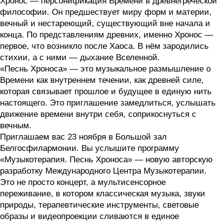
Хронос — персонификация Времени в древнегреческой
философии. Он предшествует миру форм и материи,
вечный и нестареющий, существующий вне начала и
конца. По представлениям древних, именно Хронос —
первое, что возникло после Хаоса. В нём зародились
стихии, а с ними — дыхание Вселенной.
«Песнь Хроноса» — это музыкальное размышление о
Времени как внутреннем течении, как древней силе,
которая связывает прошлое и будущее в единую нить
настоящего. Это приглашение замедлиться, услышать
движение времени внутри себя, соприкоснуться с
вечным.
Приглашаем вас 23 ноября в Большой зал
Белгосфилармонии. Вы услышите программу
«Музыкотерапия. Песнь Хроноса» — новую авторскую
разработку Международного Центра Музыкотерапии.
Это не просто концерт, а мультисенсорное
переживание, в котором классическая музыка, звуки
природы, терапевтические инструменты, световые
образы и видеопроекции сливаются в единое