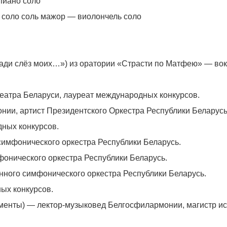
иано соло
соло соль мажор — виолончель соло
 ради слёз моих…») из оратории «Страсти по Матфею» — вок
театра Беларуси, лауреат международных конкурсов.
нии, артист Президентского Оркестра Республики Беларусь
ных конкурсов.
симфонического оркестра Республики Беларусь.
фонического оркестра Республики Беларусь.
нного симфонического оркестра Республики Беларусь.
ых конкурсов.
ументы) — лектор-музыковед Белгосфилармонии, магистр ис