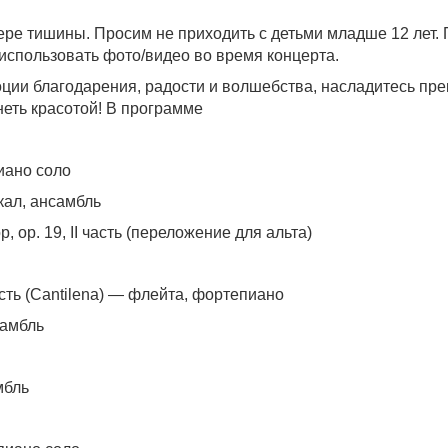
ере тишины. Просим не приходить с детьми младше 12 лет.
 использовать фото/видео во время концерта.
ции благодарения, радости и волшебства, насладитесь пре
неть красотой! В программе
иано соло
кал, ансамбль
op. 19, II часть (переложение для альта)
сть (Cantilena) — флейта, фортепиано
самбль
мбль