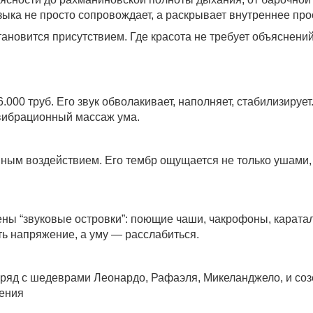
зыка не просто сопровождает, а раскрывает внутреннее про
становится присутствием. Где красота не требует объяснени
000 труб. Его звук обволакивает, наполняет, стабилизируе
 вибрационный массаж ума.
ым воздействием. Его тембр ощущается не только ушами, н
ены “звуковые островки”: поющие чаши, чакрофоны, каратал
ть напряжение, а уму — расслабиться.
оряд с шедеврами Леонардо, Рафаэля, Микеланджело, и соз
ления