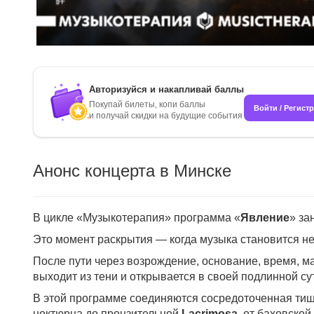
Авторизуйся и накапливай баллы
Покупай билеты, копи баллы
Войти / Регист
и получай скидки на будущие события
Анонс концерта в Минске
В цикле «Музыкотерапия» программа «
Явление
» за
Это момент раскрытия — когда музыка становится не 
После пути через возрождение, основание, время, ма
выходит из тени и открывается в своей подлинной с
В этой программе соединяются сосредоточенная тиши
ноктюрна до пронзительной
Lacrimosa
, от баховско