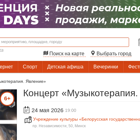
та
Поиск на карте
Выбрать город
тернет
Спорт
Детская афиша
Вечеринки
Фест
котерапия. Явление‎»‎
Концерт «Музыкотерапия. 
6+
24 мая 2026
19:00
Учреждение культуры «Белорусская государствен
пр. Независимости, 50, Минск