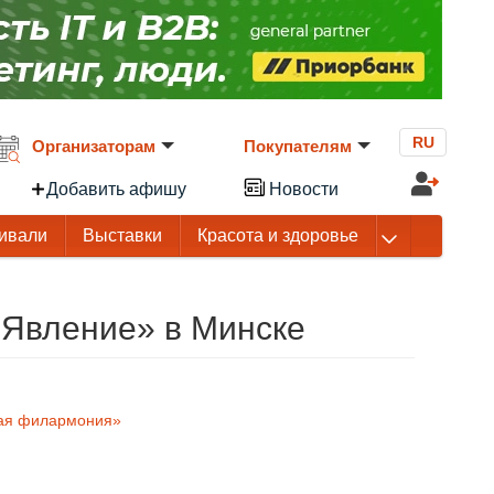
RU
Организаторам
Покупателям
Добавить афишу
Новости
ивали
Выставки
Красота и здоровье
Явление‎»‎ в Минске
ная филармония»