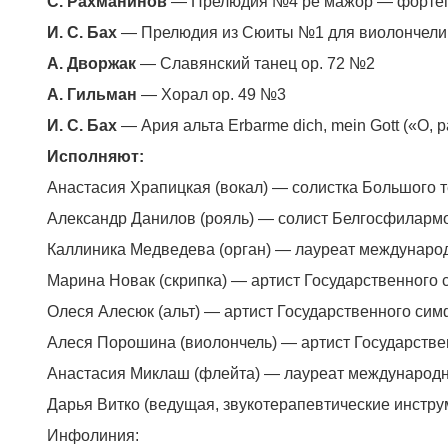
С. Рахманинов
— Прелюдия №4 ре мажор — фортеп
И. С. Бах
— Прелюдия из Сюиты №1 для виолончели 
А. Дворжак
— Славянский танец op. 72 №2
А. Гильман
— Хорал op. 49 №3
И. С. Бах
— Ария альта Erbarme dich, mein Gott («О,
Исполняют:
Анастасия Храпицкая (вокал) — солистка Большого 
Александр Данилов (рояль) — солист Белгосфилармо
Каллиника Медведева (орган) — лауреат международ
Марина Новак (скрипка) — артист Государственного 
Олеся Алесюк (альт) — артист Государственного сим
Алеся Порошина (виолончель) — артист Государстве
Анастасия Миклаш (флейта) — лауреат международн
Дарья Витко (ведущая, звукотерапевтические инстр
Инфолиния: