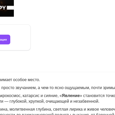
рация
нимает особое место.
просто звучанием, а чем-то ясно ощущаемым, почти зримым. 
крокосмос, катарсис и сияние, «
Явление
» становится точк
ути — глубокой, хрупкой, очищающей и незабвенной.
на, молитвенная глубина, светлая лирика и живое человеч
й ясности до рахманиновской полноты дыхания, от барочно