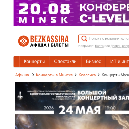
Например:
Баста
или
Дворец спор
Концерты
Спектакли
Бизнес
ИТ и ин
Афиша
Концерты в Минске
Классика
Концерт «Музы