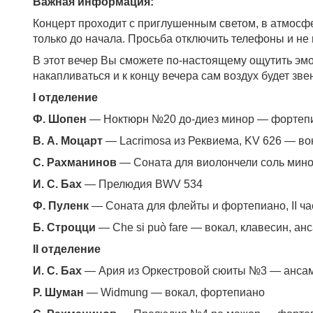
Важная информация:
Концерт проходит с приглушенным светом, в атмосф
только до начала. Просьба отключить телефоны и не
В этот вечер Вы сможете по-настоящему ощутить эмо
накапливаться и к концу вечера сам воздух будет зве
I отделение
Ф. Шопен
— Ноктюрн №20 до-диез минор — фортеп
В. А. Моцарт
— Lacrimosa из Реквиема, KV 626 — во
С. Рахманинов
— Соната для виолончели соль минор, 
И. С. Бах
— Прелюдия BWV 534
Ф. Пуленк
— Соната для флейты и фортепиано, II ча
Б. Строцци
— Che si può fare — вокал, клавесин, ан
II отделение
И. С. Бах
— Ария из Оркестровой сюиты №3 — анса
Р. Шуман
— Widmung — вокал, фортепиано