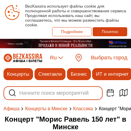
BezKassira использует файлы cookie для
полноценной работы и совершенствования сервиса.
Продолжая использовать наш сайт, вы
соглашаетесь, что мы можем разместить файлы
cookie.
Подробнее
Понятно
Ru
Выбрать город
Концерты
Спектакли
Бизнес
ИТ и интернет
Концерт "Мори
Афиша
Концерты в Минске
Классика
Концерт "Морис Равель 150 лет" в
Минске