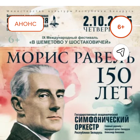
АНОНС
6+