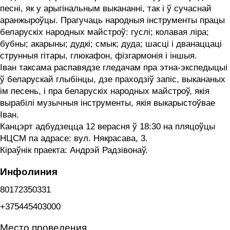
песні, як у арыгінальным выкананні, так і ў сучаснай
аранжыроўцы. Прагучаць народныя інструменты працы
беларускіх народных майстроў: гуслі; колавая ліра;
бубны; акарыны; дудкі; смык; дуда; шасці і дванаццаці
струнныя гітары, глюкафон, фізгармонія і іншыя.
Іван таксама распавядзе гледачам пра этна-экспедыцыі
ў беларускай глыбінцы, дзе праходзіў запіс, выкананых
ім песень, і пра беларускіх народных майстроў, якія
вырабілі музычныя інструменты, якія выкарыстоўвае
Іван.
Канцэрт адбудзецца 12 верасня ў 18:30 на пляцоўцы
НЦСМ па адрасе: вул. Някрасава, 3.
Кіраўнік праекта: Андрэй Радзівонаў.
Инфолиния
80172350331
+375445403000
Место проведения