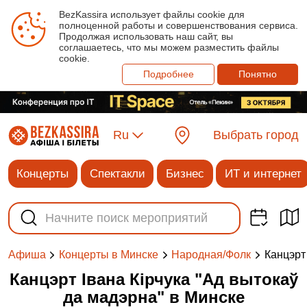
BezKassira использует файлы cookie для
полноценной работы и совершенствования сервиса.
Продолжая использовать наш сайт, вы
соглашаетесь, что мы можем разместить файлы
cookie.
Подробнее
Понятно
Ru
Выбрать город
Концерты
Спектакли
Бизнес
ИТ и интернет
Канцэрт
Афиша
Концерты в Минске
Народная/Фолк
Канцэрт Івана Кірчука "Ад вытокаў
да мадэрна" в Минске