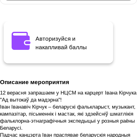
Авторизуйся и
накапливай баллы
Описание мероприятия
12 верасня запрашаем у НЦСМ на карцерт Івана Кірчука
"Ад вытокаў да мадэрна"!
Іван Іванавіч Кірчук – беларускі фалькларыст, музыкант,
кампазітар, пісьменнік і мастак, які здзейсніў шматлікія
фальклорна-этнаграфічныя экспедыцыі у розныя раёны
Беларусі.
Падчас канцэрта Іван праспявае беларускія народныя