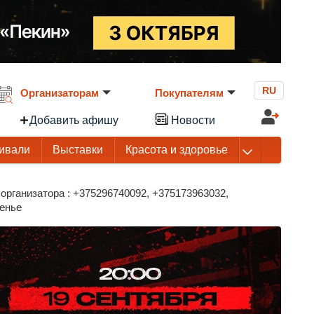
RU
Организаторам
Покупателям
Добавить афишу
Новости
ивали
Выставки
Красота и здоровье
организатора : +375296740092, +375173963032,
сенье