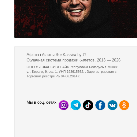
Афіша і білеты BezKassira.by
©
Облачная система продажи билетов, 2013 — 2026
ООО «БЕЗКАССИРА БАЙ» Республика Беларусь г. Минск,
ул. Короля, 9, оф. 1. УНП 193615562. . Зарегистрирован в
Торговом реестре РБ 04.06.2014 г.
Мы в соц. сетях