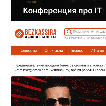
Например:
Баста
или
Дворец спор
Концерты
Спектакли
Бизнес
ИТ и ин
Предварительная продажа билетов онлайн и в точках п
kdtminsk@gmail.com, kdtminsk.by, время работы кассы т