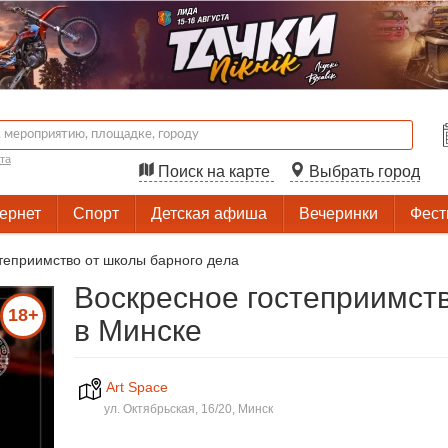
та
Поиск на карте
Выбрать город
тернет
Спорт
Детская афиша
Вечеринки
Фест
теприимство от школы барного дела
Воскресное гостеприимств
18+
в Минске
Art Space
ул. Октябрьская, 16/20, Минск