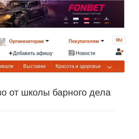
RU
Организаторам
Покупателям
Добавить афишу
Новости
ивали
Выставки
Красота и здоровье
о от школы барного дела