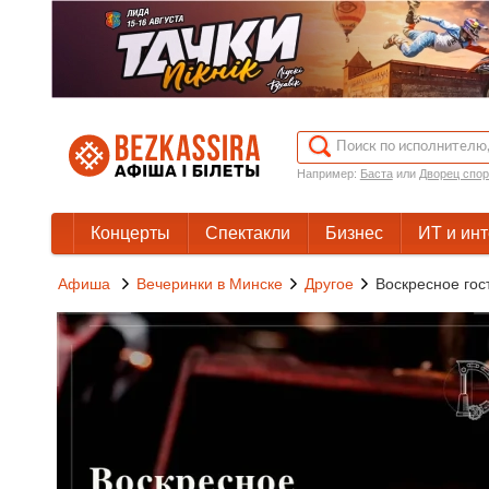
Например:
Баста
или
Дворец спор
Концерты
Спектакли
Бизнес
ИТ и ин
Афиша
Вечеринки в Минске
Другое
Воскресное гос