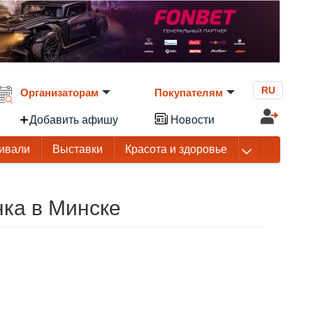
RU
Организаторам
Покупателям
Добавить афишу
Новости
ивали
Выставки
Красота и здоровье
ка в Минске