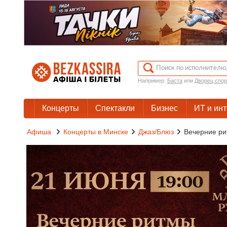
Например:
Баста
или
Дворец спор
Концерты
Спектакли
Бизнес
ИТ и ин
Афиша
Концерты в Минске
Джаз/Блюз
Вечерние ри