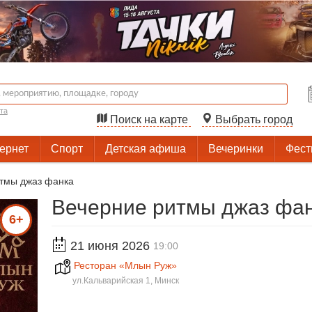
та
Поиск на карте
Выбрать город
тернет
Спорт
Детская афиша
Вечеринки
Фест
тмы джаз фанка
Вечерние ритмы джаз фан
6+
21 июня 2026
19:00
Ресторан «Млын Руж»
ул.Кальварийская 1, Минск