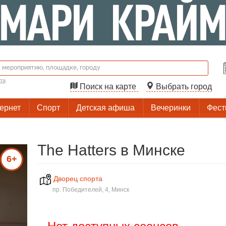
та
Поиск на карте
Выбрать город
тернет
Спорт
Детская афиша
Вечеринки
Фест
The Hatters в Минске
6+
Дворец спорта
пр. Победителей, 4, Минск