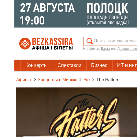
Например:
Баста
или
Дворец спор
Концерты
Спектакли
Бизнес
ИТ и ин
Афиша
Концерты в Минске
Рок
The Hatters