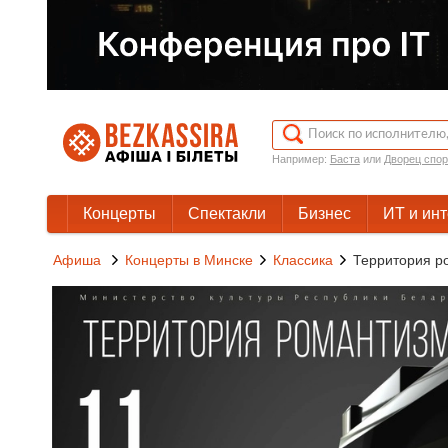
Например:
Баста
или
Дворец спор
Концерты
Спектакли
Бизнес
ИТ и ин
Афиша
Концерты в Минске
Классика
Территория р