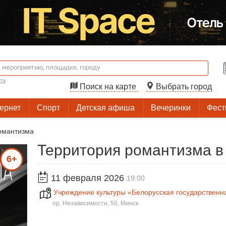
та
Поиск на карте
Выбрать город
тернет
Спорт
Детская афиша
Вечеринки
Фест
омантизма
Территория романтизма в
6+
11 февраля 2026
19:00
Учреждение культуры «Белорусская государствен
пр. Независимости, 50, Минск