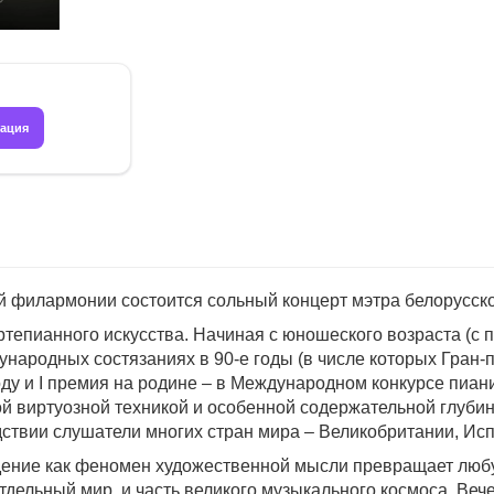
рация
ой филармонии состоится сольный концерт мэтра белорусс
тепианного искусства. Начиная с юношеского возраста (с 
дународных состязаниях в 90-е годы (в числе которых Гра
оду и I премия на родине – в Международном конкурсе пиан
й виртуозной техникой и особенной содержательной глубин
ствии слушатели многих стран мира – Великобритании, Исп
дение как феномен художественной мысли превращает люб
тдельный мир, и часть великого музыкального космоса. Ве