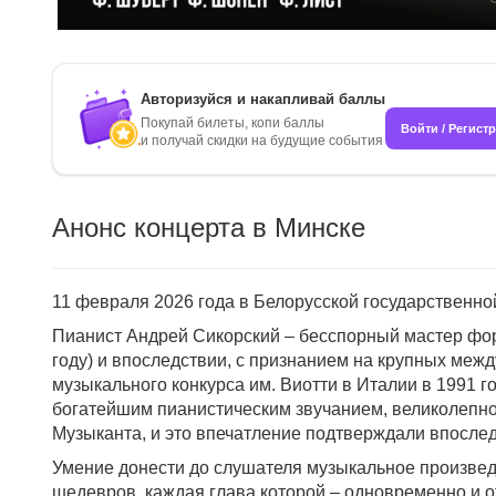
Авторизуйся и накапливай баллы
Покупай билеты, копи баллы
Войти / Регист
и получай скидки на будущие события
Анонс концерта в Минске
11 февраля 2026 года в Белорусской государственн
Пианист Андрей Сикорский – бесспорный мастер фор
году) и впоследствии, с признанием на крупных меж
музыкального конкурса им. Виотти в Италии в 1991 г
богатейшим пианистическим звучанием, великолепно
Музыканта, и это впечатление подтверждали впослед
Умение донести до слушателя музыкальное произве
шедевров, каждая глава которой – одновременно и о