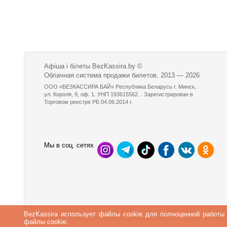
Афіша і білеты BezKassira.by
©
Облачная система продажи билетов, 2013 — 2026
ООО «БЕЗКАССИРА БАЙ» Республика Беларусь г. Минск,
ул. Короля, 9, оф. 1. УНП 193615562. . Зарегистрирован в
Торговом реестре РБ 04.06.2014 г.
Мы в соц. сетях
BezKassira использует файлы cookie для полноценной работы
файлы cookie.