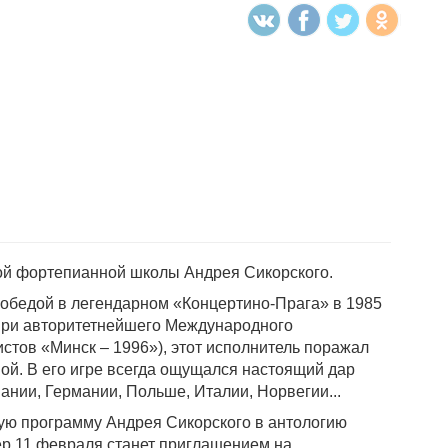
кой фортепианной школы Андрея Сикорского.
победой в легендарном «Концертино-Прага» в 1985
н-при авторитетнейшего Международного
истов «Минск – 1996»), этот исполнитель поражал
ой. В его игре всегда ощущался настоящий дар
ании, Германии, Польше, Италии, Норвегии...
ую программу Андрея Сикорского в антологию
чер 11 февраля станет приглашением на