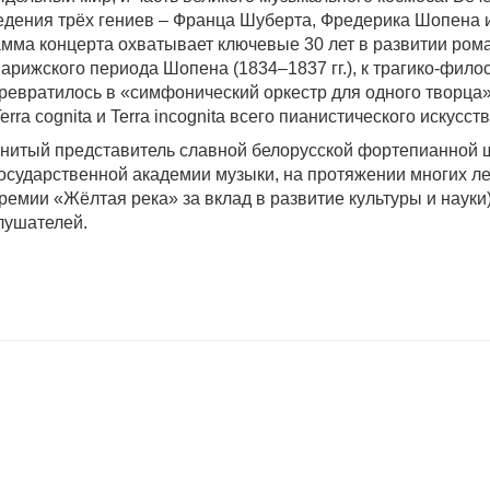
дения трёх гениев – Франца Шуберта, Фредерика Шопена и
амма концерта охватывает ключевые 30 лет в развитии ром
 парижского периода Шопена (1834–1837 гг.), к трагико-фил
ревратилось в «симфонический оркестр для одного творца»
ra cognita и Terra incognita всего пианистического искусств
енитый представитель славной белорусской фортепианной
сударственной академии музыки, на протяжении многих л
ремии «Жёлтая река» за вклад в развитие культуры и науки)
лушателей.