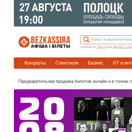
Например:
Баста
или
Дворец спор
Концерты
Спектакли
Бизнес
ИТ и ин
Предварительная продажа билетов онлайн и в точках п