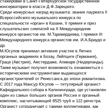
стажировки в Санкт-Петербургской государственной
консерватории в классе Д.Ф.Зарецкого.
Среди конкурсных наград музыканта: звание лауреата II
Всероссийского музыкального конкурса по
специальности «орган» в Казани, II премия и приз
слушательских симпатий на X Международном
конкурсе органистов им. М.Таривердиева, I премия III
Международного конкурса органистов им. И.А.Браудо и
др.
М.Юсупов принимал активное участие в Летних
органных академиях в Бозау, Лейпциге (Германия),
Граце (Австрия), Амстердаме, Алкмаре (Нидерланды).
Также музыкант получил возможность ознакомиться с
историческими инструментами выдающихся
органостроителей от Ренессанса до эпохи романтизма.
С 2017 года Мансур Юсупов — титулярный органист
Кафедрального собора в Калининграде, где установлен
один из самых больших органов России и органный
комплекс, насчитывающий 8525 труб и 122 регистра.
Органист сотрудничает с такими коллективами, как